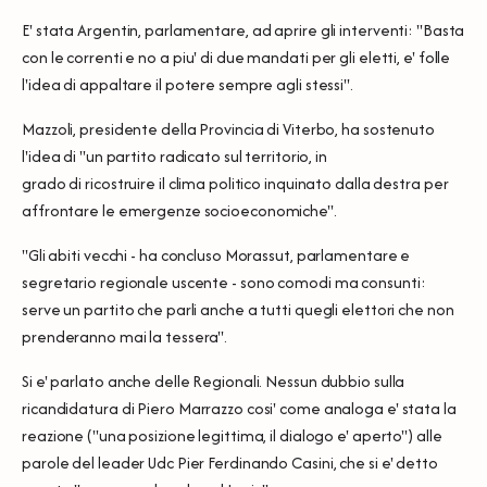
E' stata Argentin, parlamentare, ad aprire gli interventi: ''Basta
con le correnti e no a piu' di due mandati per gli eletti, e' folle
l'idea di appaltare il potere sempre agli stessi''.
Mazzoli, presidente della Provincia di Viterbo, ha sostenuto
l'idea di ''un partito radicato sul territorio, in
grado di ricostruire il clima politico inquinato dalla destra per
affrontare le emergenze socioeconomiche''.
''Gli abiti vecchi - ha concluso Morassut, parlamentare e
segretario regionale uscente - sono comodi ma consunti:
serve un partito che parli anche a tutti quegli elettori che non
prenderanno mai la tessera''.
Si e' parlato anche delle Regionali. Nessun dubbio sulla
ricandidatura di Piero Marrazzo cosi' come analoga e' stata la
reazione (''una posizione legittima, il dialogo e' aperto'') alle
parole del leader Udc Pier Ferdinando Casini, che si e' detto