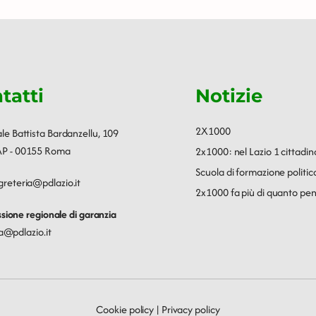
tatti
Notizie
2X1000
ale Battista Bardanzellu, 109
P - 00155 Roma
2x1000: nel Lazio 1 cittadin
Scuola di formazione polit
greteria@pdlazio.it
2x1000 fa più di quanto pen
ione regionale di garanzia
a@pdlazio.it
Cookie policy
|
Privacy policy