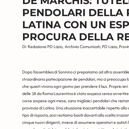
DE MARCHIS: TUTEL
PENDOLARI DELLA 
LATINA CON UN ES
PROCURA DELLA R
Di
Redazione PD Lazio
,
Archivio Comunicati
,
PD Lazio
,
Provi
Dopo l’assemblea di Sonnino ci prepariamo ad altra assemblee 
straordinaria partecipazione de pendolari, ma ci preoccupa 
che questi vivono ogni giorno per prendere il bus. Proprio ier
delle 18 da Roma Laurentina è stata sospesa senza avvertire l
corse sospese ogni mese, sono migliaia i pendolari che restano
provincia di Latina. Una situazione inaccettabile rispetto al
tipo di risposta, anzi restiamo basiti davanti alla scelta irrazi
cinque nuovi dirigenti, invece di assumere operatori e autisti 