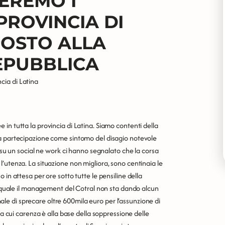
EREMO I
PROVINCIA DI
POSTO ALLA
EPUBBLICA
ncia di Latina
in tutta la provincia di Latina. Siamo contenti della
la partecipazione come sintomo del disagio notevole
i su un social ne work ci hanno segnalato che la corsa
’utenza. La situazione non migliora, sono centinaia le
 in attesa per ore sotto tutte le pensiline della
la quale il management del Cotral non sta dando alcun
onale di sprecare oltre 600mila euro per l’assunzione di
la cui carenza è alla base della soppressione delle