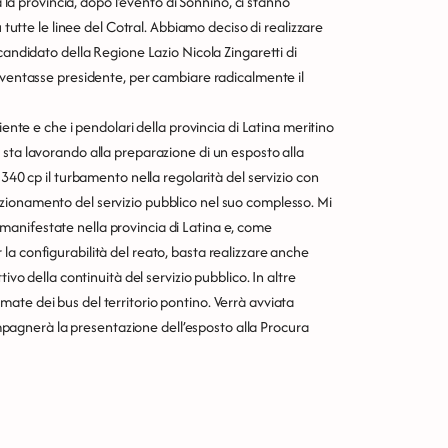
a la provincia, dopo l’evento di Sonnino, ci stanno
 tutte le linee del Cotral. Abbiamo deciso di realizzare
candidato della Regione Lazio Nicola Zingaretti di
diventasse presidente, per cambiare radicalmente il
iente e che i pendolari della provincia di Latina meritino
 sta lavorando alla preparazione di un esposto alla
 340 cp il turbamento nella regolarità del servizio con
zionamento del servizio pubblico nel suo complesso. Mi
anifestate nella provincia di Latina e, come
a configurabilità del reato, basta realizzare anche
ivo della continuità del servizio pubblico. In altre
ate dei bus del territorio pontino. Verrà avviata
agnerà la presentazione dell’esposto alla Procura