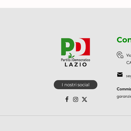
Con
Vi
CA
se
I nostri social
Commiss
garanzi