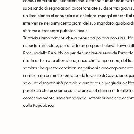
corse. I comitati dei pendolari che si stanno istituendo in tutt
subissando di segnalazioni circostanziate su disservizi gravi su
un libro bianco di denuncia e di chiedere impegni concreti al 
intervenire nei primi cento giorni del suo mandato, qualora 
sistema di trasporto pubblico locale.
Tuttavia siamo convinti che la denuncia politica non sia suffic
risposte immediate, per questo un gruppo di giovani avvocati
Procura della Repubblica per denunciare ai sensi dell’articolo
riferimento a una alterazione, ancorchè temporanea, del fun
sembra che queste condizioni negative si siano ampiamente m
confermato da molte sentenze della Corte di Cassazione, per l
solo una discontinuità parziale e arrecare un pregiudizio effett
parole ciò che possiamo constatare quotidianamente alle ferm
contestualmente una campagna di sottoscrizione che accomp
della Repubblica.