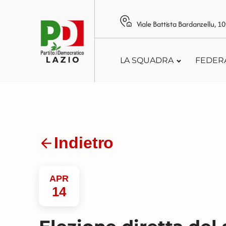
Viale Battista Bardanzellu, 
LA SQUADRA
FEDER
Indietro
APR
14