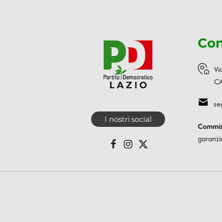
Con
Vi
CA
se
I nostri social
Commiss
garanzi