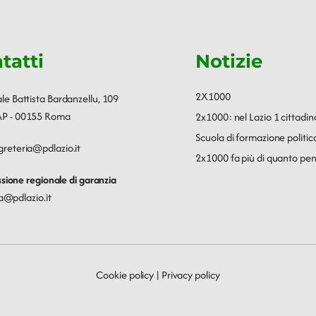
tatti
Notizie
2X1000
ale Battista Bardanzellu, 109
P - 00155 Roma
2x1000: nel Lazio 1 cittadin
Scuola di formazione polit
greteria@pdlazio.it
2x1000 fa più di quanto pen
ione regionale di garanzia
a@pdlazio.it
Cookie policy
|
Privacy policy