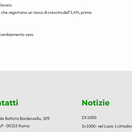
 lavoro.
che registrano un tasso di crescita dell'1,4%, prima
i cambiamento vero.
tatti
Notizie
2X1000
ale Battista Bardanzellu, 109
P - 00155 Roma
2x1000: nel Lazio 1 cittadin