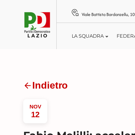
Viale Battista Bardanzellu, 
LA SQUADRA
FEDER
Indietro
NOV
12