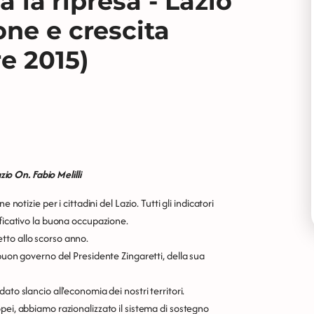
a la ripresa - Lazio
one e crescita
e 2015)
o On. Fabio Melilli
notizie per i cittadini del Lazio. Tutti gli indicatori
ificativo la buona occupazione.
tto allo scorso anno.
buon governo del Presidente Zingaretti, della sua
to slancio all'economia dei nostri territori.
pei, abbiamo razionalizzato il sistema di sostegno