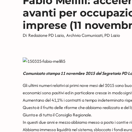
Fabio Melilli: acceler
avanti per occupazi
imprese (11 novembr
Di
Redazione PD Lazio
,
Archivio Comunicati
,
PD Lazio
Comunicato stampa 11 novembre 2015 del Segretario PD Lazi
Gli ultimi numeri relativi ai primi nove mesi del 2015 sono buone 
economici sono positivi ed in particolare cresce in modo sign
Aumentano del 41,1% i contratti a tempo indeterminato rispe
Questo è il frutto delle riforme che abbiamo realizzato e del 
Giunta e di tutto il Consiglio Regionale.
In questi due anni e mezzo abbiamo messo a posto i conti e rida
Abbiamo immesso liquidità nel sistema, sbloccato i fondi euro