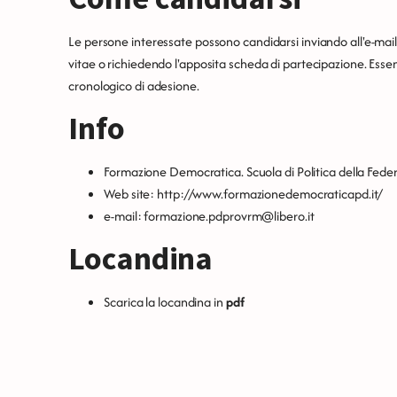
Le persone interessate possono candidarsi inviando all'e-mai
vitae o richiedendo l'apposita scheda di partecipazione. Essend
cronologico di adesione.
Info
Formazione Democratica. Scuola di Politica della Fede
Web site:
http://www.formazionedemocraticapd.it/
e-mail: formazione.pdprovrm@libero.it
Locandina
Scarica la locandina in
pdf