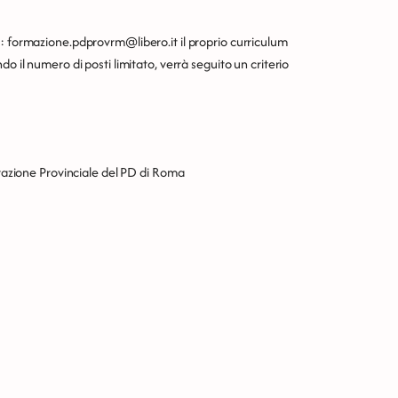
l: formazione.pdprovrm@libero.it il proprio curriculum
o il numero di posti limitato, verrà seguito un criterio
razione Provinciale del PD di Roma