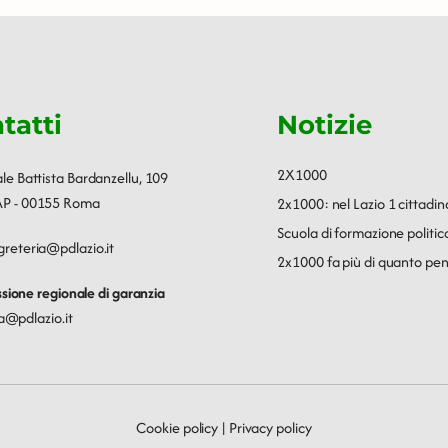
tatti
Notizie
2X1000
ale Battista Bardanzellu, 109
P - 00155 Roma
2x1000: nel Lazio 1 cittadin
Scuola di formazione polit
greteria@pdlazio.it
2x1000 fa più di quanto pen
ione regionale di garanzia
a@pdlazio.it
Cookie policy
|
Privacy policy