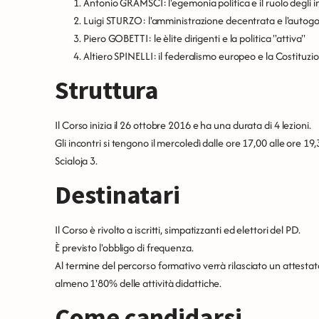
Antonio GRAMSCI: l'egemonia politica e il ruolo degli in
Luigi STURZO: l'amministrazione decentrata e l'autog
Piero GOBETTI: le èlite dirigenti e la politica "attiva"
Altiero SPINELLI: il federalismo europeo e la Costituz
Struttura
Il Corso inizia il 26 ottobre 2016 e ha una durata di 4 lezioni.
Gli incontri si tengono il mercoledì dalle ore 17,00 alle ore 19
Scialoja 3.
Destinatari
Il Corso è rivolto a iscritti, simpatizzanti ed elettori del PD.
È previsto l'obbligo di frequenza.
Al termine del percorso formativo verrà rilasciato un attestat
almeno 1'80% delle attività didattiche.
Come candidarsi