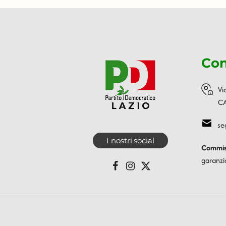
Con
Vi
CA
se
I nostri social
Commiss
garanzi