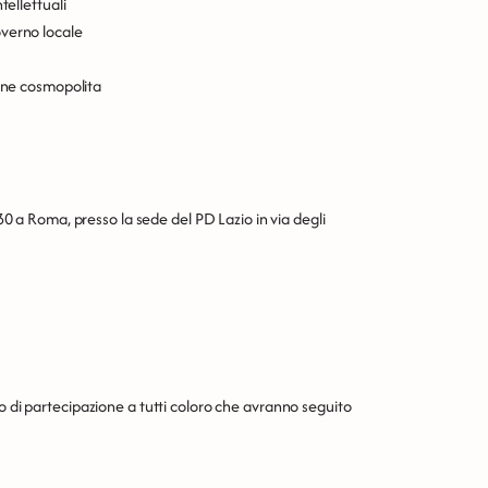
tellettuali
overno locale
ione cosmopolita
,30 a Roma, presso la sede del PD Lazio in via degli
o di partecipazione a tutti coloro che avranno seguito