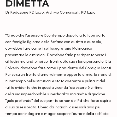
DIMETTA
Di
Redazione PD Lazio
,
Archivio Comunicati
,
PD Lazio
“Credo che l'assessore Buontempo dopo la gita fuori porta
con famiglia il giorno della Befana con autista e auto blu,
dovrebbe fare come il sottosegretario Malinconico:
presentare le dimissioni. Dovrebbe farlo per rispetto verso i
cittadini ma anche nei confronti della sua storia personale. E la
Polverini dovrebbe fare come il presidente del Consiglio Monti.
Pur se su un fronte diametralmente opposto al mio, la storia di
Buontempo nelle istituzioni è stata coerente e pulita. E' del
tutto evidente che in questa vicenda l’assessore è vittima
della sua imperdonabile superficialità ma anche di qualche
"gola profonda" del suo partito se non del Pdl che forse aspira
al suo assessorato. Libero da incarichi assessorili avrà più
tempo per indagare e magari scoprire l'autore della soffiata.