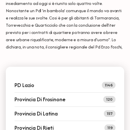
insediamento ad oggi si è riunito solo quattro volte.
Nonostante un Pdl 'in bambola' comunque il mondo va avanti
e realizza le sue svolte. Cosi è per gli abitanti di Tormarancia,
Torrevecchia e Quarticciolo che con la conclusione dell'iter
previsto per i contratti di quartiere potranno avere a breve
aree urbane riqualificate, moderne e a misura d'uomo". Lo
dichiara, in una nota, il consigliere regionale del Pd Enzo Foschi,
PD Lazio
1146
Provincia Di Frosinone
120
Provincia Di Latina
157
Provincia Di Rieti
119