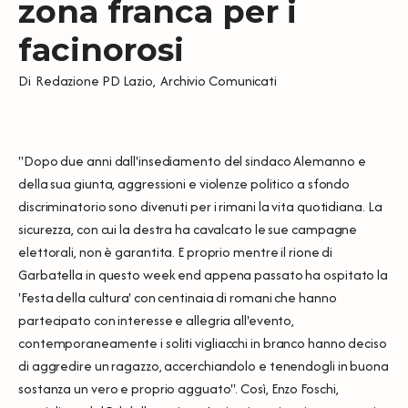
zona franca per i
facinorosi
Di
Redazione PD Lazio
,
Archivio Comunicati
"Dopo due anni dall'insediamento del sindaco Alemanno e
della sua giunta, aggressioni e violenze politico a sfondo
discriminatorio sono divenuti per i rimani la vita quotidiana. La
sicurezza, con cui la destra ha cavalcato le sue campagne
elettorali, non è garantita. E proprio mentre il rione di
Garbatella in questo week end appena passato ha ospitato la
'Festa della cultura' con centinaia di romani che hanno
partecipato con interesse e allegria all'evento,
contemporaneamente i soliti vigliacchi in branco hanno deciso
di aggredire un ragazzo, accerchiandolo e tenendogli in buona
sostanza un vero e proprio agguato". Così, Enzo Foschi,