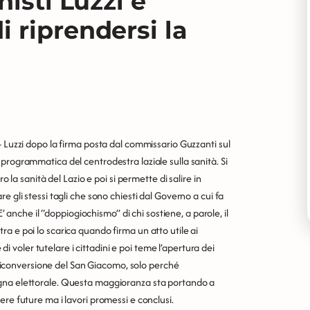
isti Luzzi e
 riprendersi la
- Luzzi dopo la firma posta dal commissario Guzzanti sul
programmatica del centrodestra laziale sulla sanità. Si
o la sanità del Lazio e poi si permette di salire in
 gli stessi tagli che sono chiesti dal Governo a cui fa
E’ anche il “doppiogiochismo” di chi sostiene, a parole, il
a e poi lo scarica quando firma un atto utile ai
 di voler tutelare i cittadini e poi teme l’apertura dei
a riconversione del San Giacomo, solo perché
agna elettorale. Questa maggioranza sta portando a
re future ma i lavori promessi e conclusi.