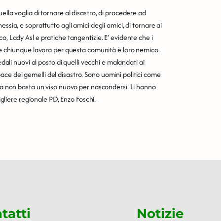
ella voglia di tornare al disastro, di procedere ad
ssia, e soprattutto agli amici degli amici, di tornare ai
o, Lady Asl e pratiche tangentizie. E’ evidente che i
o e chiunque lavora per questa comunità è loro nemico.
edali nuovi al posto di quelli vecchi e malandati ai
ce dei gemelli del disastro. Sono uomini politici come
 ma non basta un viso nuovo per nascondersi. Li hanno
sigliere regionale PD, Enzo Foschi.
tatti
Notizie