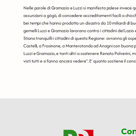
Nelle parole di Gramazio e Luzzi si manifesta palese invece qu
assunzioni a gògò, di concedere accreditamenti facili a chicche
bei tempi che hanno prodotto un disastro da 10 miliardi di buc
gemelli Luzzi e Gramazio lavorano contro i cittadini del Lazi
Stiano tranquilli i cittadini di questa Regione: avranno gli osp
Castelli, a Frosinone, a Monterotondo ad Anagni con buona pa
Luzzi e Gramazio, e tanti altri a sostenere Renata Polverini,
visti tutti e si fanno ancora vedere”. E’ quanto sostiene il con
Con