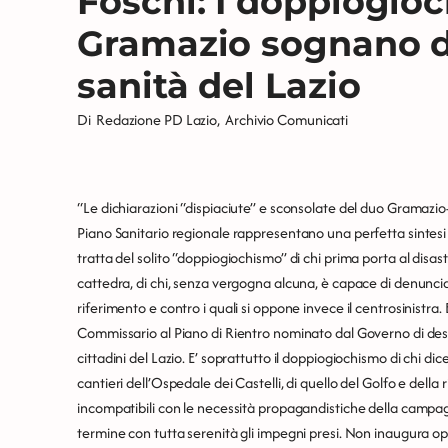
Foschi: I doppiogioch
Gramazio sognano di
sanità del Lazio
Di
Redazione PD Lazio
,
Archivio Comunicati
“Le dichiarazioni “dispiaciute” e sconsolate del duo Gramazio
Piano Sanitario regionale rappresentano una perfetta sintesi 
tratta del solito “doppiogiochismo” di chi prima porta al disastr
cattedra, di chi, senza vergogna alcuna, è capace di denunciare
riferimento e contro i quali si oppone invece il centrosinistra. 
Commissario al Piano di Rientro nominato dal Governo di destr
cittadini del Lazio. E’ soprattutto il doppiogiochismo di chi dice
cantieri dell’Ospedale dei Castelli, di quello del Golfo e dell
incompatibili con le necessità propagandistiche della camp
termine con tutta serenità gli impegni presi. Non inaugura ope