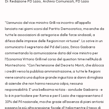
Di
Redazione PD Lazio
,
Archivio Comunicati
,
PD Lazio
"L'annuncio del vice ministro Grilli va incontro all'appello
lanciato nei giorni scorsi dal Partito Democratico, ma anche da
tutte le associazioni di categoria e dalle forze sindacali, a
difesa delle imprese delle Regioni non virtuose". Lo scrive in un
comunicato il segretario del Pd del Lazio, Enrico Gasbarra
commentando la comunicazione data dal vice ministro per
l'Economia Vittorio Grilli nel corso del question time nell'Aula di
Montecitorio. "Con l'estensione del Decreto Monti, che sblocca
i crediti verso la pubblica amministrazioine, a tutte le Regioni
viene sanata una duplice grande ingiustizia ai danni di migliaia
di aziende che non hanno nessuna colpa, nessuna
responsabilità. E' una bellissima notizia - conclude Gasbarra - e
lo è in particolare per Roma e per il Lazio che rappresentano il
10% del Pil nazionale, ma che grazie all'assenza di piani anticrisi
pagano la più alta pressione fiscale d'Italia mentre il tasso di