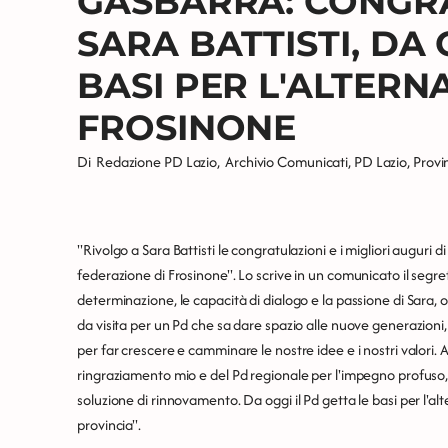
GASBARRA: CONGRA
SARA BATTISTI, DA 
BASI PER L'ALTERN
FROSINONE
Di
Redazione PD Lazio
,
Archivio Comunicati
,
PD Lazio
,
Provi
"Rivolgo a Sara Battisti le congratulazioni e i migliori auguri 
federazione di Frosinone". Lo scrive in un comunicato il segre
determinazione, le capacità di dialogo e la passione di Sara, ol
da visita per un Pd che sa dare spazio alle nuove generazioni, 
per far crescere e camminare le nostre idee e i nostri valori. A 
ringraziamento mio e del Pd regionale per l'impegno profuso,
soluzione di rinnovamento. Da oggi il Pd getta le basi per l'a
provincia".