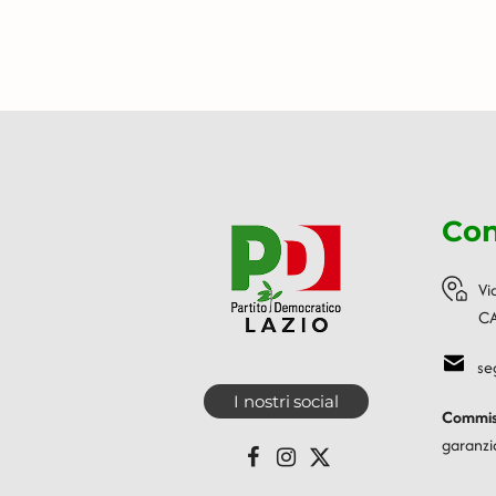
Con
Vi
CA
se
I nostri social
Commiss
garanzi