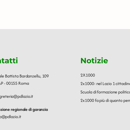
tatti
Notizie
2X1000
ale Battista Bardanzellu, 109
P - 00155 Roma
2x1000: nel Lazio 1 cittadin
Scuola di formazione polit
greteria@pdlazio.it
2x1000 fa più di quanto pen
ione regionale di garanzia
a@pdlazio.it