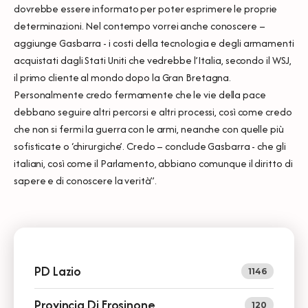
dovrebbe essere informato per poter esprimere le proprie
determinazioni. Nel contempo vorrei anche conoscere –
aggiunge Gasbarra - i costi della tecnologia e degli armamenti
acquistati dagli Stati Uniti che vedrebbe l’Italia, secondo il WSJ,
il primo cliente al mondo dopo la Gran Bretagna.
Personalmente credo fermamente che le vie della pace
debbano seguire altri percorsi e altri processi, così come credo
che non si fermi la guerra con le armi, neanche con quelle più
sofisticate o ‘chirurgiche’. Credo – conclude Gasbarra - che gli
italiani, così come il Parlamento, abbiano comunque il diritto di
sapere e di conoscere la verità”.
PD Lazio
1146
Provincia Di Frosinone
120