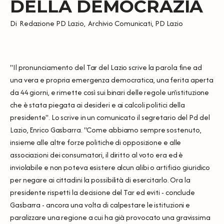
DELLA DEMOCRAZIA
Di
Redazione PD Lazio
,
Archivio Comunicati
,
PD Lazio
"Il pronunciamento del Tar del Lazio scrive la parola fine ad
una vera e propria emergenza democratica, una ferita aperta
da 44 giorni, e rimette così sui binari delle regole un'istituzione
che è stata piegata ai desideri e ai calcoli politici della
presidente". Lo scrive in un comunicato il segretario del Pd del
Lazio, Enrico Gasbarra. "Come abbiamo sempre sostenuto,
insieme alle altre forze politiche di opposizione e alle
associazioni dei consumatori, il diritto al voto era ed è
inviolabile e non poteva esistere alcun alibi o artificio giuridico
per negare ai cittadini la possibilità di esercitarlo. Ora la
presidente rispetti la decisione del Tar ed eviti - conclude
Gasbarra - ancora una volta di calpestare le istituzioni e
paralizzare una regione a cui ha già provocato una gravissima