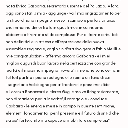
nota Enrico Gasbarra, segretario uscente del Pd Lazio. "A loro,
oggi sono stati 3 mila - aggiunge - va il mio ringraziamento per
lo straordinario impegno messo in campo e per la vicinanza
che mi hanno dimostrato in questi mesi in cui insieme
abbiamo affrontato sfide complesse. Pur di fronte a risultati
non definitivi, e in attesa dell'espressione della nuova
Assemblea regionale, voglio sin d'ora rivolgere a Fabio Melilli le
mie congratulazioni - afferma ancora Gasbarra - e i miei
migliori auguri di buon lavoro nella certezza che con grande
lealta' e il massimo impegno trovera' in me e, ne sono certo, in
tutto il partito il pieno sostegno e lo spirito unitario di cui
il segretario ha bisogno per affrontare le prossime sfide.
A Lorenza Bonaccorsi e Marco Guglielmo va il ringraziamento,
non di maniera, per la linearita', il coraggio e - conclude
Gasbarra - le energie messe in campo in queste settimane,
elementi fondamentali per il presente e il futuro di un Pd che
sia piu' forte, unito ma capace di mobilitare sempre piu'".