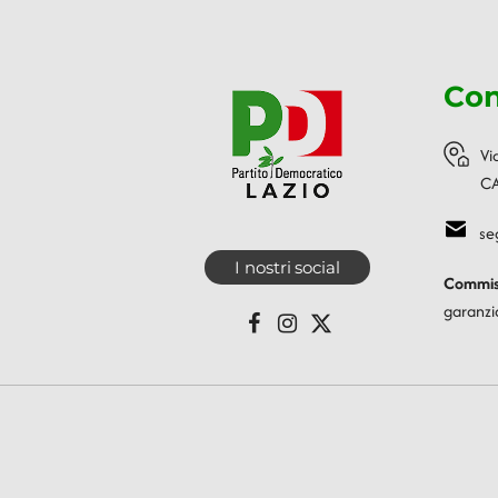
Con
Vi
CA
se
I nostri social
Commiss
garanzi