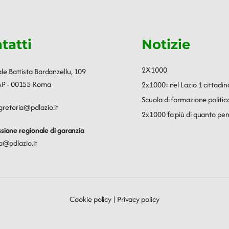
tatti
Notizie
2X1000
ale Battista Bardanzellu, 109
P - 00155 Roma
2x1000: nel Lazio 1 cittadin
Scuola di formazione polit
greteria@pdlazio.it
2x1000 fa più di quanto pen
ione regionale di garanzia
a@pdlazio.it
Cookie policy
|
Privacy policy