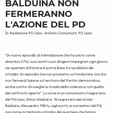
BALDUINA NON
FERMERANNO
L'AZIONE DEL PD
Di
Redazione PD Lazio
,
Archivio Comunicati
,
PD Lazio
"Un nuovo episodio di intimidazione che ha avuto come
obiettivo il Pd, i suoi iscritti i suoi dirigenti impegnati ogni giorno
nei quartieri di Roma e in prima linea tra i problemi dei
cittadini. Un episodio che non possiamo sottovalutare, ma che
non fermerà l'azione sul territorio del Partito democratico,
anche contro chi sceglie la strada della violenza e non quella
del confronto aperto". Lo scrive in un comunicato il segretario
del Pd Lazio, Enrico Gasbarra. "Al segretario del circolo
Balduina, Alessandro Pillittu, agli iscritti, ai sostenitori del Pd,
così come ai tantissimi cittadini del quartiere che hanno