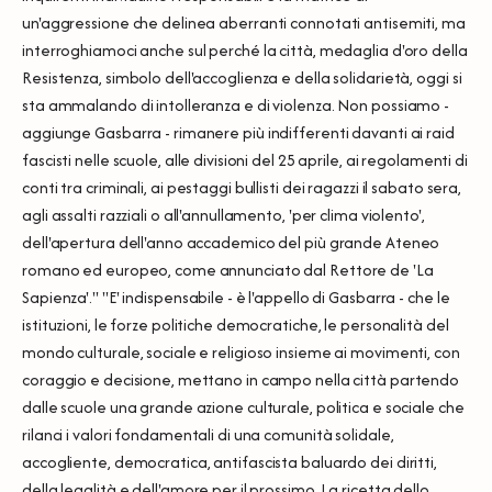
un'aggressione che delinea aberranti connotati antisemiti, ma
interroghiamoci anche sul perché la città, medaglia d'oro della
Resistenza, simbolo dell'accoglienza e della solidarietà, oggi si
sta ammalando di intolleranza e di violenza. Non possiamo -
aggiunge Gasbarra - rimanere più indifferenti davanti ai raid
fascisti nelle scuole, alle divisioni del 25 aprile, ai regolamenti di
conti tra criminali, ai pestaggi bullisti dei ragazzi il sabato sera,
agli assalti razziali o all'annullamento, 'per clima violento',
dell'apertura dell'anno accademico del più grande Ateneo
romano ed europeo, come annunciato dal Rettore de 'La
Sapienza'." "E' indispensabile - è l'appello di Gasbarra - che le
istituzioni, le forze politiche democratiche, le personalità del
mondo culturale, sociale e religioso insieme ai movimenti, con
coraggio e decisione, mettano in campo nella città partendo
dalle scuole una grande azione culturale, politica e sociale che
rilanci i valori fondamentali di una comunità solidale,
accogliente, democratica, antifascista baluardo dei diritti,
della legalità e dell'amore per il prossimo. La ricetta dello