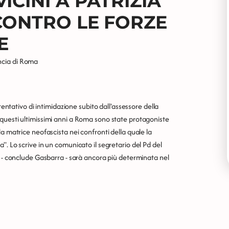
ICINI A PATRIZIA
 CONTRO LE FORZE
E
ncia di Roma
tentativo di intimidazione subito dall'assessore della
questi ultimissimi anni a Roma sono state protagoniste
a matrice neofascista nei confronti della quale la
. Lo scrive in un comunicato il segretario del Pd del
o - conclude Gasbarra - sarà ancora più determinata nel