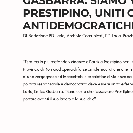
GASBARRA: SIAMO V
PRESTIPINO, UNITI
ANTIDEMOCRATICH
Di
Redazione PD Lazio
,
Archivio Comunicati
,
PD Lazio
,
Provi
"Esprimo la più profonda vicinanza a Patrizia Prestipino per il 
Provincia di Roma ad opera di forze antidemocratiche che in 
di una vergognosa ed inaccettabile escalation di violenza dall
politica responsabile e democratica deve essere unita e ferma"
Lazio, Enrico Gasbarra. "Sono certo che l'assessore Prestipin
portare avanti il suo lavoro e le sue idee".