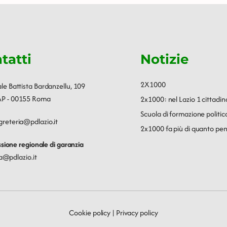
tatti
Notizie
2X1000
ale Battista Bardanzellu, 109
P - 00155 Roma
2x1000: nel Lazio 1 cittadin
Scuola di formazione polit
greteria@pdlazio.it
2x1000 fa più di quanto pen
ione regionale di garanzia
a@pdlazio.it
Cookie policy
|
Privacy policy