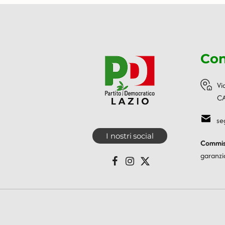
Con
Vi
CA
se
I nostri social
Commiss
garanzi