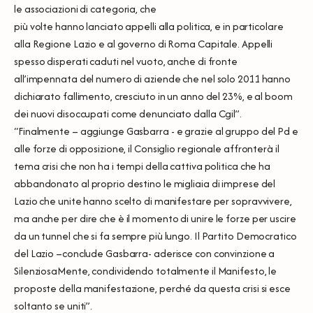
le associazioni di categoria, che
più volte hanno lanciato appelli alla politica, e in particolare
alla Regione Lazio e al governo di Roma Capitale. Appelli
spesso disperati caduti nel vuoto, anche di fronte
all’impennata del numero di aziende che nel solo 2011 hanno
dichiarato fallimento, cresciuto in un anno del 23%, e al boom
dei nuovi disoccupati come denunciato dalla Cgil”.
“Finalmente – aggiunge Gasbarra - e grazie al gruppo del Pd e
alle forze di opposizione, il Consiglio regionale affronterà il
tema crisi che non ha i tempi della cattiva politica che ha
abbandonato al proprio destino le migliaia di imprese del
Lazio che unite hanno scelto di manifestare per sopravvivere,
ma anche per dire che è il momento di unire le forze per uscire
da un tunnel che si fa sempre più lungo. Il Partito Democratico
del Lazio –conclude Gasbarra- aderisce con convinzione a
SilenziosaMente, condividendo totalmente il Manifesto, le
proposte della manifestazione, perché da questa crisi si esce
soltanto se uniti”.