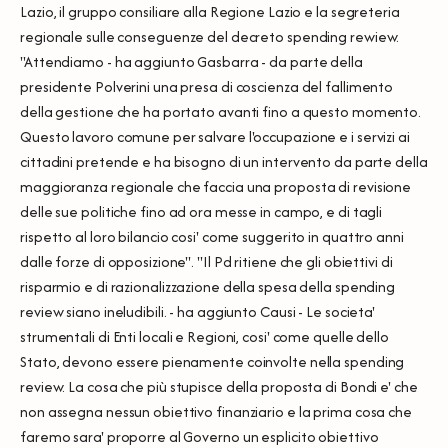
Lazio, il gruppo consiliare alla Regione Lazio e la segreteria
regionale sulle conseguenze del decreto spending rewiew.
"Attendiamo - ha aggiunto Gasbarra - da parte della
presidente Polverini una presa di coscienza del fallimento
della gestione che ha portato avanti fino a questo momento.
Questo lavoro comune per salvare l'occupazione e i servizi ai
cittadini pretende e ha bisogno di un intervento da parte della
maggioranza regionale che faccia una proposta di revisione
delle sue politiche fino ad ora messe in campo, e di tagli
rispetto al loro bilancio cosi' come suggerito in quattro anni
dalle forze di opposizione". "Il Pd ritiene che gli obiettivi di
risparmio e di razionalizzazione della spesa della spending
review siano ineludibili. - ha aggiunto Causi - Le societa'
strumentali di Enti locali e Regioni, cosi' come quelle dello
Stato, devono essere pienamente coinvolte nella spending
review. La cosa che più stupisce della proposta di Bondi e' che
non assegna nessun obiettivo finanziario e la prima cosa che
faremo sara' proporre al Governo un esplicito obiettivo