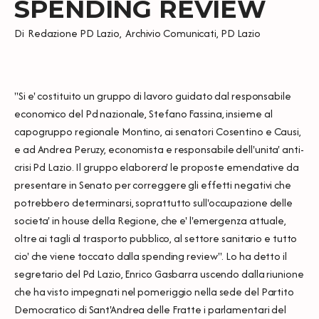
SPENDING REVIEW
Di
Redazione PD Lazio
,
Archivio Comunicati
,
PD Lazio
"Si e' costituito un gruppo di lavoro guidato dal responsabile
economico del Pd nazionale, Stefano Fassina, insieme al
capogruppo regionale Montino, ai senatori Cosentino e Causi,
e ad Andrea Peruzy, economista e responsabile dell'unita' anti-
crisi Pd Lazio. Il gruppo elaborera' le proposte emendative da
presentare in Senato per correggere gli effetti negativi che
potrebbero determinarsi, soprattutto sull'occupazione delle
societa' in house della Regione, che e' l'emergenza attuale,
oltre ai tagli al trasporto pubblico, al settore sanitario e tutto
cio' che viene toccato dalla spending review". Lo ha detto il
segretario del Pd Lazio, Enrico Gasbarra uscendo dalla riunione
che ha visto impegnati nel pomeriggio nella sede del Partito
Democratico di Sant'Andrea delle Fratte i parlamentari del