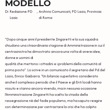
MODELLO
Di
Redazione PD
,
Archivio Comunicati
,
PD Lazio
,
Provincia
Lazio
di Roma
"Dopo cinque anni il presidente Zingaretti e la sua squadra
chiudono una straordinaria stagione di Amministrazione in cui il
centrosinistra ha dimostrato ancora una volta di avere idee,
donne e uomini di
qualità che mettono i cittadini e i problemi della comunità al
primo posto". Lo scrive in un comunicato il segretario del Pd del
Lazio, Enrico Gasbarra. "Un bilancio superlativo considerato
anche il complesso periodo che il Paese e gli Enti locali hanno
vissuto e stanno ancora vivendo, ma in nessuna occasione
l'Amministrazione Zingaretti ha scelto la strada della
rassegnazione nè del facile populismo, ma ha saputo reagire
con determinazione per contrastare la crisi che ha colpito