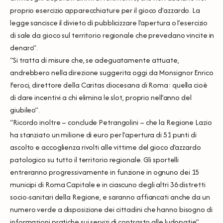
proprio esercizio apparecchiature per il gioco d’azzardo. La
legge sancisce il divieto di pubblicizzare l’apertura o l’esercizio
di sale da gioco sul territorio regionale che prevedano vincite in
denaro”.
“Si tratta di misure che, se adeguatamente attuate,
andrebbero nella direzione suggerita oggi da Monsignor Enrico
Feroci, direttore della Caritas diocesana di Roma: quella cioè
di dare incentivi a chi elimina le slot, proprio nell’anno del
giubileo”.
“Ricordo inoltre – conclude Petrangolini – che la Regione Lazio
ha stanziato un milione di euro per l’apertura di 51 punti di
ascolto e accoglienza rivolti alle vittime del gioco d’azzardo
patologico su tutto il territorio regionale. Gli sportelli
entreranno progressivamente in funzione in ognuno dei 15
municipi di Roma Capitale e in ciascuno degli altri 36 distretti
socio-sanitari della Regione, e saranno affiancati anche da un
numero verde a disposizione dei cittadini che hanno bisogno di
informazioni pratiche sui servizi di contrasto alle ludopatie”.