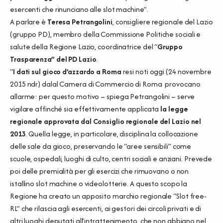
esercenti che rinunciano alle slot machine”.
A parlare è
Teresa Petrangolini
, consigliere regionale del Lazio
(gruppo PD), membro della Commissione Politiche sociali e
salute della Regione Lazio, coordinatrice del “
Gruppo
Trasparenza” del PD Lazio
.
“
I dati sul gioco d’azzardo a Roma
resi noti oggi (24 novembre
2015 ndr) dalal Camera di Commercio di Roma provocano
allarme: per questo motivo – spiega Petrangolini – serve
vigilare affinché sia effettivamente applicata
la legge
regionale approvata dal Consiglio regionale del Lazio nel
2013
. Quella legge, in particolare, disciplina la collocazione
delle sale da gioco, preservando le “aree sensibili” come
scuole, ospedali, luoghi di culto, centri sociali e anziani. Prevede
poi delle premialità per gli esercizi che rimuovano o non
istallino slot machine o videolotterie. A questo scopo la
Regione ha creato un apposito marchio regionale “Slot free-
RL” che rilascia agli esercenti, ai gestori dei circoli privati e di
altri luoghi deputati all’intrattenimento, che non abbiano nel