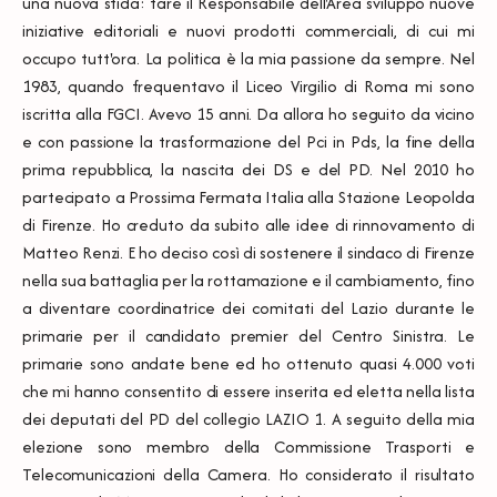
una nuova sfida: fare il Responsabile dell'Area sviluppo nuove
iniziative editoriali e nuovi prodotti commerciali, di cui mi
occupo tutt'ora. La politica è la mia passione da sempre. Nel
1983, quando frequentavo il Liceo Virgilio di Roma mi sono
iscritta alla FGCI. Avevo 15 anni. Da allora ho seguito da vicino
e con passione la trasformazione del Pci in Pds, la fine della
prima repubblica, la nascita dei DS e del PD. Nel 2010 ho
partecipato a Prossima Fermata Italia alla Stazione Leopolda
di Firenze. Ho creduto da subito alle idee di rinnovamento di
Matteo Renzi. E ho deciso così di sostenere il sindaco di Firenze
nella sua battaglia per la rottamazione e il cambiamento, fino
a diventare coordinatrice dei comitati del Lazio durante le
primarie per il candidato premier del Centro Sinistra. Le
primarie sono andate bene ed ho ottenuto quasi 4.000 voti
che mi hanno consentito di essere inserita ed eletta nella lista
dei deputati del PD del collegio LAZIO 1. A seguito della mia
elezione sono membro della Commissione Trasporti e
Telecomunicazioni della Camera. Ho considerato il risultato