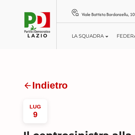
Viale Battista Bardanzellu, 
LA SQUADRA
FEDER
Indietro
LUG
9