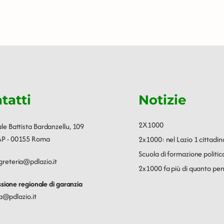
tatti
Notizie
2X1000
ale Battista Bardanzellu, 109
P - 00155 Roma
2x1000: nel Lazio 1 cittadin
Scuola di formazione polit
greteria@pdlazio.it
2x1000 fa più di quanto pen
ione regionale di garanzia
a@pdlazio.it