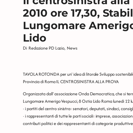
Il centrosinistra alla
2010 ore 17,30, Stab
Lungomare Amerigo 
Lido
Di
Redazione PD Lazio
,
News
TAVOLA ROTONDA per un' idea di litorale Sviluppo sostenibile,
Provincia di Roma IL CENTROSINISTRA ALLA PROVA
Organizzata dall' associazione Onda Democratica, che si terr
Lungomare Amerigo Vespucci, 8 Ostia Lido Roma lunedi 12 lug
· i partiti del centro sinistra: senatori, deputati, sindaci, consi
· i rappresentanti di tutte le parti sociali: imprese, associazioni
contributi politici e dei rappresentanti di categorie produttive 