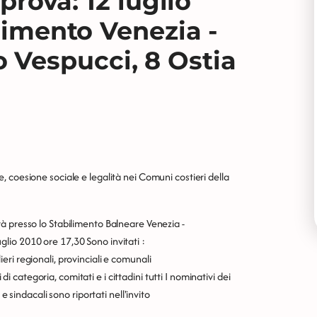
 prova: 12 luglio
ilimento Venezia -
Vespucci, 8 Ostia
 coesione sociale e legalità nei Comuni costieri della
à presso lo Stabilimento Balneare Venezia -
lio 2010 ore 17,30 Sono invitati :
glieri regionali, provinciali e comunali
 di categoria, comitati e i cittadini tutti I nominativi dei
e sindacali sono riportati nell'
invito