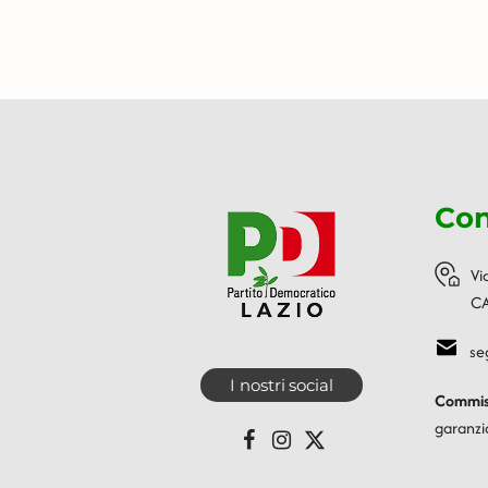
Con
Vi
CA
se
I nostri social
Commiss
garanzi