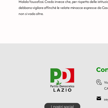
Malala Yousafzai. Credo invece che, per rispetto delle istituzio
debbano vigilare affinché le velate minacce espresse da Casap
non si vada oltre.
Con
Vi
CA
se
I nostri social