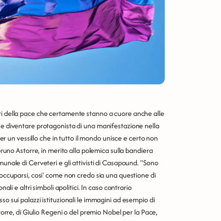
ri della pace che certamente stanno a cuore anche alle
e e diventare protagonista di una manifestazione nella
 per un vessillo che in tutto il mondo unisce e certo non
 Bruno Astorre, in merito alla polemica sulla bandiera
munale di Cerveteri e gli attivisti di Casapound. "Sono
 occuparsi, cosi' come non credo sia una questione di
ali e altri simboli apolitici. In caso contrario
so sui palazzi istituzionali le immagini ad esempio di
atorre, di Giulio Regeni o del premio Nobel per la Pace,