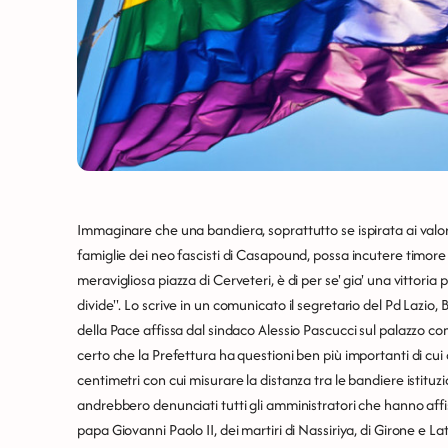
Immaginare che una bandiera, soprattutto se ispirata ai valo
famiglie dei neo fascisti di Casapound, possa incutere timor
meravigliosa piazza di Cerveteri, è di per se' gia' una vittoria
divide". Lo scrive in un comunicato il segretario del Pd Lazio,
della Pace affissa dal sindaco Alessio Pascucci sul palazzo co
certo che la Prefettura ha questioni ben più importanti di cui
centimetri con cui misurare la distanza tra le bandiere istituzion
andrebbero denunciati tutti gli amministratori che hanno affis
papa Giovanni Paolo II, dei martiri di Nassiriya, di Girone e L