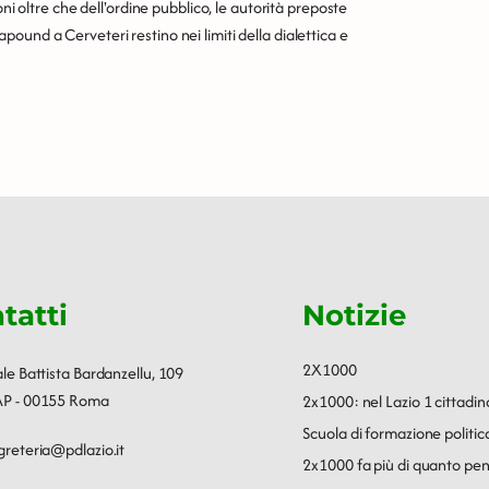
ni oltre che dell'ordine pubblico, le autorità preposte
ound a Cerveteri restino nei limiti della dialettica e
tatti
Notizie
2X1000
ale Battista Bardanzellu, 109
P - 00155 Roma
2x1000: nel Lazio 1 cittadin
Scuola di formazione polit
greteria@pdlazio.it
2x1000 fa più di quanto pen