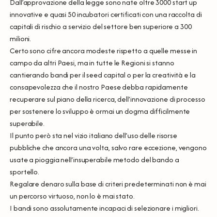
Dall’approvazione della legge sono nate oltre 3000 start up
innovative e quasi 50 incubatori certificati con una raccolta di
capitali di rischio a servizio del settore ben superiore a 300
milioni.
Certo sono cifre ancora modeste rispetto a quelle messe in
campo da altri Paesi, ma in tutte le Regioni si stanno
cantierando bandi per il seed capital o per la creatività e la
consapevolezza che il nostro Paese debba rapidamente
recuperare sul piano della ricerca, dell’innovazione di processo
per sostenere lo sviluppo è ormai un dogma difficilmente
superabile.
Il punto però sta nel vizio italiano dell’uso delle risorse
pubbliche che ancora una volta, salvo rare eccezione, vengono
usate a pioggia nell’insuperabile metodo del bando a
sportello.
Regalare denaro sulla base di criteri predeterminati non è mai
un percorso virtuoso, non lo è mai stato.
I bandi sono assolutamente incapaci di selezionare i migliori.