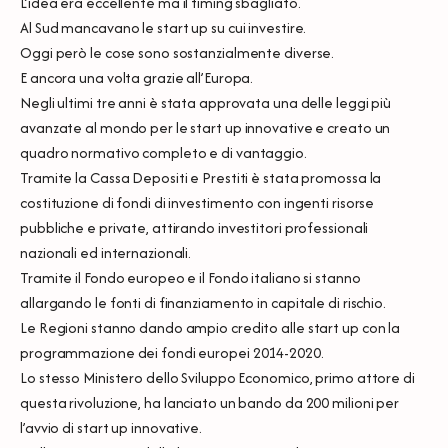
L’idea era eccellente ma il timing sbagliato.
Al Sud mancavano le start up su cui investire.
Oggi però le cose sono sostanzialmente diverse.
E ancora una volta grazie all’Europa.
Negli ultimi tre anni è stata approvata una delle leggi più
avanzate al mondo per le start up innovative e creato un
quadro normativo completo e di vantaggio.
Tramite la Cassa Depositi e Prestiti è stata promossa la
costituzione di fondi di investimento con ingenti risorse
pubbliche e private, attirando investitori professionali
nazionali ed internazionali.
Tramite il Fondo europeo e il Fondo italiano si stanno
allargando le fonti di finanziamento in capitale di rischio.
Le Regioni stanno dando ampio credito alle start up con la
programmazione dei fondi europei 2014-2020.
Lo stesso Ministero dello Sviluppo Economico, primo attore di
questa rivoluzione, ha lanciato un bando da 200 milioni per
l’avvio di start up innovative.