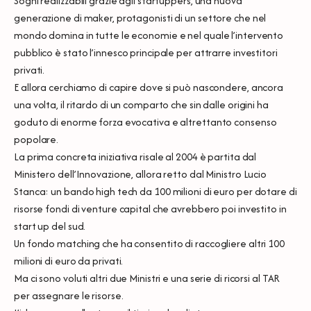
Sogni realizzabili grazie agli startuppers, una nuova
generazione di maker, protagonisti di un settore che nel
mondo domina in tutte le economie e nel quale l’intervento
pubblico è stato l’innesco principale per attrarre investitori
privati.
E allora cerchiamo di capire dove si può nascondere, ancora
una volta, il ritardo di un comparto che sin dalle origini ha
goduto di enorme forza evocativa e altrettanto consenso
popolare.
La prima concreta iniziativa risale al 2004 è partita dal
Ministero dell’Innovazione, allora retto dal Ministro Lucio
Stanca: un bando high tech da 100 milioni di euro per dotare di
risorse fondi di venture capital che avrebbero poi investito in
start up del sud.
Un fondo matching che ha consentito di raccogliere altri 100
milioni di euro da privati.
Ma ci sono voluti altri due Ministri e una serie di ricorsi al TAR
per assegnare le risorse.