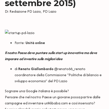
settembre 2015)
Di
Redazione PD Lazio
,
PD Lazio
Fonte:
Unità online
Il nostro Paese deve puntare sulle start up innovative ma deve
imparare ad investire sulle migliori idee
di
Renato Giallombardo
@renato66_renato
coordinatore della Commissione “
Politiche di bilancio e
sviluppo economico
” del PD Lazio
Sognare una Google italiana è possibile?
Pensare che nel nostro Paese un giovane possa partire dalle
campagne ed inventare un’Alibaba.com e così insensato?