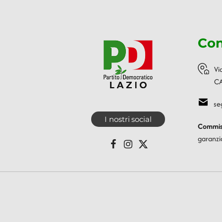
Con
Vi
CA
se
I nostri social
Commiss
garanzi