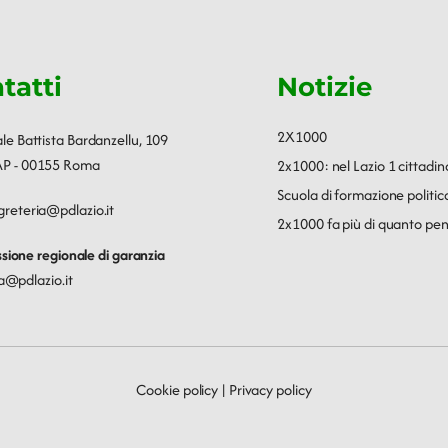
tatti
Notizie
2X1000
ale Battista Bardanzellu, 109
P - 00155 Roma
2x1000: nel Lazio 1 cittadin
Scuola di formazione polit
greteria@pdlazio.it
2x1000 fa più di quanto pen
ione regionale di garanzia
a@pdlazio.it
Cookie policy
|
Privacy policy