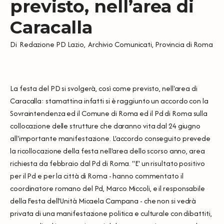
previsto, nell’area di
Caracalla
Di
Redazione PD Lazio
,
Archivio Comunicati
,
Provincia di Roma
La festa del PD si svolgerà, così come previsto, nell'area di
Caracalla: stamattina infatti si è raggiunto un accordo con la
Sovraintendenza ed il Comune di Roma ed il Pd di Roma sulla
collocazione delle strutture che daranno vita dal 24 giugno
all'importante manifestazione. L'accordo conseguito prevede
la ricollocazione della festa nell'area dello scorso anno, area
richiesta da febbraio dal Pd di Roma. "E' un risultato positivo
per il Pd e per la città di Roma - hanno commentato il
coordinatore romano del Pd, Marco Miccoli, e il responsabile
della Festa dell'Unità Micaela Campana - che non si vedrà
privata di una manifestazione politica e culturale con dibattiti,