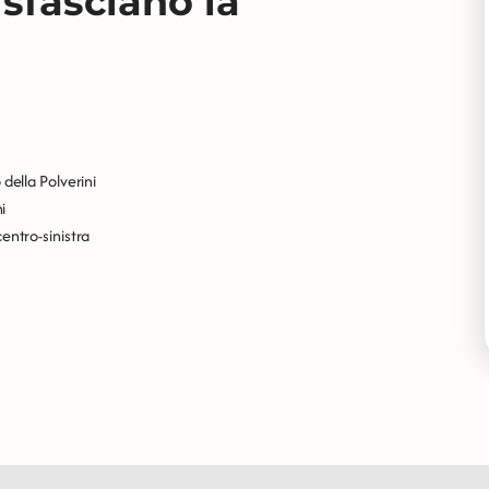
 sfasciano la
 della Polverini
i
centro-sinistra