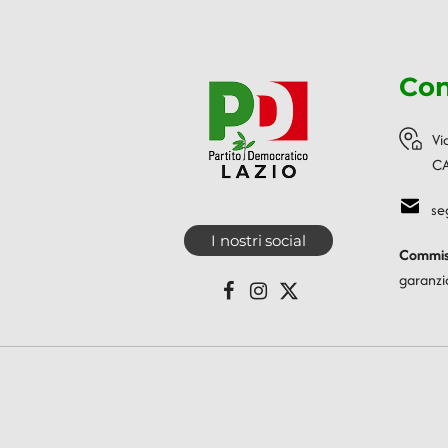
Con
Vi
CA
se
I nostri social
Commiss
garanzi