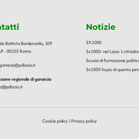
tatti
Notizie
2X1000
ale Battista Bardanzellu, 109
P - 00155 Roma
2x1000: nel Lazio 1 cittadin
Scuola di formazione polit
greteria@pdlazio.it
2x1000 fa più di quanto pen
ione regionale di garanzia
a@pdlazio.it
Cookie policy
|
Privacy policy