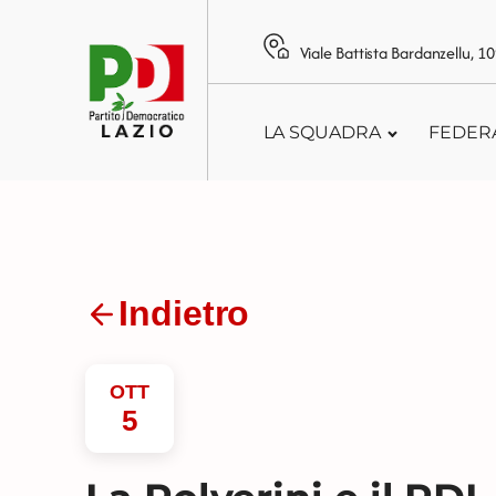
Viale Battista Bardanzellu, 
LA SQUADRA
FEDER
Indietro
OTT
5