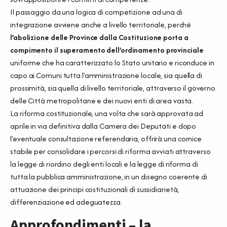
Il passaggio da una logica di competizione ad una di
integrazione avviene anche a livello territoriale, perché
l’abolizione delle Province dalla Costituzione porta a
compimento il superamento dell’ordinamento provinciale
uniforme che ha caratterizzato lo Stato unitario e riconduce in
capo ai Comuni tutta l’amministrazione locale, sia quella di
prossimità, sia quella di livello territoriale, attraverso il governo
delle Città metropolitane e dei nuovi enti di area vasta.
La riforma costituzionale, una volta che sarà approvata ad
aprile in via definitiva dalla Camera dei Deputati e dopo
l’eventuale consultazione referendaria, offrirà una cornice
stabile per consolidare i percorsi di riforma avviati attraverso
la legge di riordino degli enti locali e la legge di riforma di
tutta la pubblica amministrazione, in un disegno coerente di
attuazione dei principi costituzionali di sussidiarietà,
differenziazione ed adeguatezza.
Approfondimenti – la