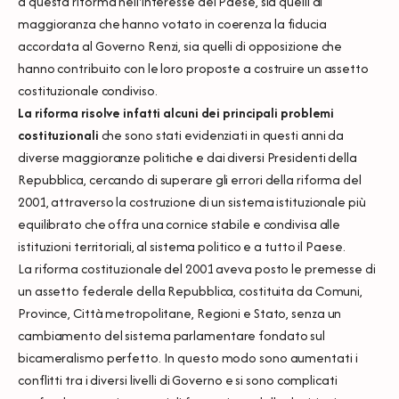
a questa riforma nell'interesse del Paese, sia quelli di
maggioranza che hanno votato in coerenza la fiducia
accordata al Governo Renzi, sia quelli di opposizione che
hanno contribuito con le loro proposte a costruire un assetto
costituzionale condiviso.
La riforma risolve infatti alcuni dei principali problemi
costituzionali
che sono stati evidenziati in questi anni da
diverse maggioranze politiche e dai diversi Presidenti della
Repubblica, cercando di superare gli errori della riforma del
2001, attraverso la costruzione di un sistema istituzionale più
equilibrato che offra una cornice stabile e condivisa alle
istituzioni territoriali, al sistema politico e a tutto il Paese.
La riforma costituzionale del 2001 aveva posto le premesse di
un assetto federale della Repubblica, costituita da Comuni,
Province, Città metropolitane, Regioni e Stato, senza un
cambiamento del sistema parlamentare fondato sul
bicameralismo perfetto. In questo modo sono aumentati i
conflitti tra i diversi livelli di Governo e si sono complicati