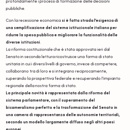
profondamente i processi di formazione delle decisioni
pubbliche.
Con la recessione economica
si è fatta strada l’esigenza di
una semplificazione del sistema istituzionale italiano per
ridurre la spesa pubblica e migliorare la funzionalità delle
diverse istituzioni
.
La riforma costituzionale che è stata approvata ieri dal
Senato in seconda lettura ricostruisce una forma di stato
unitaria in cui i diversi livelli di governo, invece di competere,
collaborano tra di loro e si integrano reciprocamente,
superando la prospettiva federale e recuperando l'impianto
regionale della nostra forma di stato.
La principale novità è rappresentata dalla riforma del
sistema parlamentare, con il superamento del
bicameralismo perfetto e la trasformazione del Senato in
una camera di rappresentanza delle autonomie territoriali,
secondo un modello largamente diffuso negli altri paesi
europei.