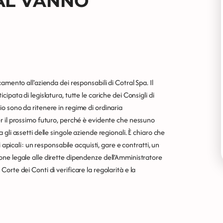
AL VANNO
amento all'azienda dei responsabili di Cotral Spa. Il
pata di legislatura, tutte le cariche dei Consigli di
o sono da ritenere in regime di ordinaria
r il prossimo futuro, perché è evidente che nessuno
gli assetti delle singole aziende regionali. È chiaro che
 apicali: un responsabile acquisti, gare e contratti, un
ne legale alle dirette dipendenze dell’Amministratore
rte dei Conti di verificare la regolarità e la