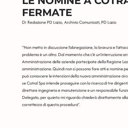
LE NOMINE A COTR
FERMATE
Di
Redazione PD Lazio
,
Archivio Comunicati
,
PD Lazio
“Non metto in discussione l'abnegazione, la bravura e l'attacc
problema è un altro. Dal momento che c'è un’interruzione antici
Amministrazione delle aziende partecipate della Regione Lazi
amministrazione. Quindi non si possono fare atti e nomine pe
può conoscere le intenzioni della nuova amministrazione circa 
se Cotral Spa intende proseguire con la ricerca di tre dirigenti
direttore ingegneria e manutenzione e un responsabile funzio
Delegato, per quanto mi riguarda chiederò direttamente alla Co
correttezza di questa procedura”.