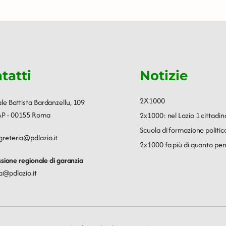
tatti
Notizie
2X1000
ale Battista Bardanzellu, 109
P - 00155 Roma
2x1000: nel Lazio 1 cittadin
Scuola di formazione polit
greteria@pdlazio.it
2x1000 fa più di quanto pen
ione regionale di garanzia
a@pdlazio.it