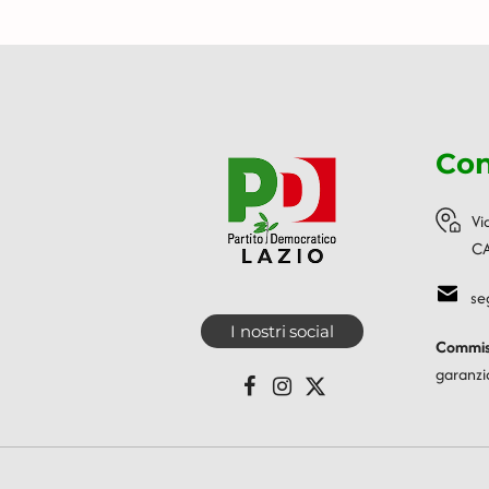
Con
Vi
CA
se
I nostri social
Commiss
garanzi