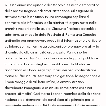
Questo ennesimo episodio di attacco al tessuto democratico
della nostra Regione richiama l’attenzione sull’esigenza di
attivare tutte le istituzioni in una campagna capillare di
contrasto alle infiltrazioni della criminalità organizzata, nelle
amministrazioni e nelle scuole. Ciascuna Provincia dovrebbe
adottare, sul modello della Provincia di Roma, una Consulta
antimafia per promuovere progetti di informazione e attivare
collaborazioni con enti e associazioni per promuovere attività
di contrasto alla criminalità organizzata. Vanno inoltre
potenziate le attività di monitoraggio sugli appalti pubblici e
la fornitura di servizi degli enti pubblici e istituiti laddove
ancora non esistono i registri pubblici dei beni confiscati alle
mafie e Uffici in tutti i territori per la gestione, l'assegnazione e
il monitoraggio di tali beni. Infine, le amministrazioni
dovrebbero impegnarsi a costituirsi come parte civile nei
processi di mafia”. Così Marta Leonori, membro della direzione
nazionale dei democratici e candidata alle primarie per la
segreteria regionale del Pd Lazio, commenta il furto avvenuto