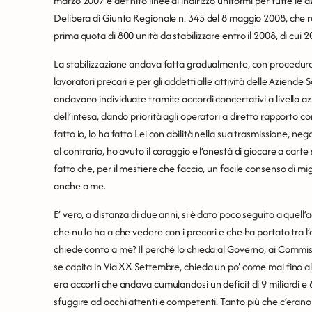
marzo 2007 e definito linee di indirizzo uniformi per tutte le
Delibera di Giunta Regionale n. 345 del 8 maggio 2008, che rec
prima quota di 800 unità da stabilizzare entro il 2008, di cui 
La stabilizzazione andava fatta gradualmente, con procedure c
lavoratori precari e per gli addetti alle attività delle Aziende
andavano individuate tramite accordi concertativi a livello az
dell’intesa, dando priorità agli operatori a diretto rapporto con
fatto io, lo ha fatto Lei con abilità nella sua trasmissione, neg
al contrario, ho avuto il coraggio e l’onestà di giocare a cart
fatto che, per il mestiere che faccio, un facile consenso di m
anche a me.
E’ vero, a distanza di due anni, si è dato poco seguito a que
che nulla ha a che vedere con i precari e che ha portato tra l’
chiede conto a me? Il perché lo chieda al Governo, ai Commissari
se capita in Via XX Settembre, chieda un po’ come mai fino al 2
era accorti che andava cumulandosi un deficit di 9 miliardi e
sfuggire ad occhi attenti e competenti. Tanto più che c’erano 