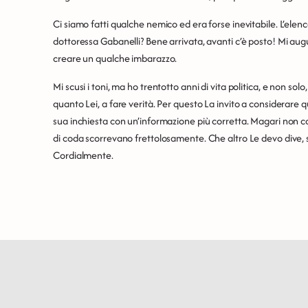
Ci siamo fatti qualche nemico ed era forse inevitabile. L’elen
dottoressa Gabanelli? Bene arrivata, avanti c’è posto! Mi au
creare un qualche imbarazzo.
Mi scusi i toni, ma ho trentotto anni di vita politica, e non so
quanto Lei, a fare verità. Per questo La invito a considerare 
sua inchiesta con un’informazione più corretta. Magari non com
di coda scorrevano frettolosamente. Che altro Le devo dive, se 
Cordialmente.