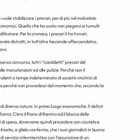
vuole stabilizzare i precari, per di più nel malcelato
 economici. Quello che ha osato non piegarsi ai tumulti
ficatore. Per la cronaca, i precari li ho trovati.
avate distratti, in tutt’altre faccende affaccendati e,
rvi.
nza concorso, tutti i “cosiddetti” precari del
alle manutenzioni ed alle pulizie. Perché non il
endenti a tempo indeterminato di società vincitrici di
capiva perché non procedessi dal momento che, secondo la
di diversa natura. In primo luogo economiche. Il deficit
anno. C’era il Piano di Rientro ed il blocco delle
i di spesa, dovevamo quindi procedere con cautela e
iarito, e glielo confermo, che i suoi giornalisti in buona
i servizio infermieristico con l’assunzione di un