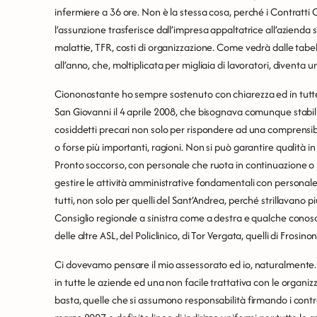
infermiere a 36 ore. Non è la stessa cosa, perché i Contratti C
l’assunzione trasferisce dall’impresa appaltatrice all’azienda sa
malattie, TFR, costi di organizzazione. Come vedrà dalle tabell
all’anno, che, moltiplicata per migliaia di lavoratori, diventa u
Ciononostante ho sempre sostenuto con chiarezza ed in tutte
San Giovanni il 4 aprile 2008, che bisognava comunque stabili
cosiddetti precari non solo per rispondere ad una comprensibil
o forse più importanti, ragioni. Non si può garantire qualità 
Pronto soccorso, con personale che ruota in continuazione 
gestire le attività amministrative fondamentali con personale
tutti, non solo per quelli del Sant’Andrea, perché strillavano p
Consiglio regionale a sinistra come a destra e qualche conoscen
delle altre ASL, del Policlinico, di Tor Vergata, quelli di Frosin
Ci dovevamo pensare il mio assessorato ed io, naturalmente
in tutte le aziende ed una non facile trattativa con le organiz
basta, quelle che si assumono responsabilità firmando i contra