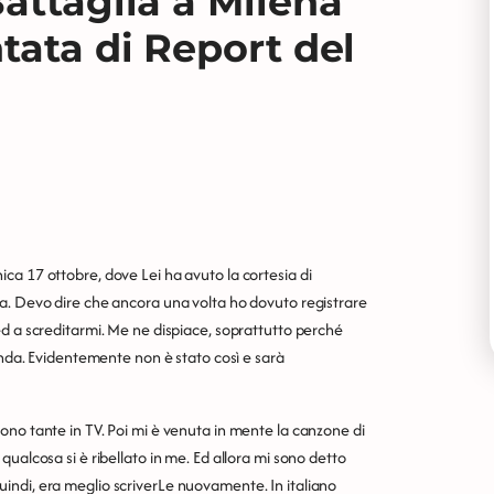
attaglia a Milena
tata di Report del
ca 17 ottobre, dove Lei ha avuto la cortesia di
a. Devo dire che ancora una volta ho dovuto registrare
ed a screditarmi. Me ne dispiace, soprattutto perché
cenda. Evidentemente non è stato così e sarà
ono tante in TV. Poi mi è venuta in mente la canzone di
ualcosa si è ribellato in me. Ed allora mi sono detto
indi, era meglio scriverLe nuovamente. In italiano