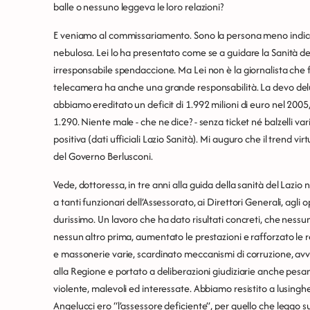
balle o nessuno leggeva le loro relazioni?
E veniamo al commissariamento. Sono la persona meno indic
nebulosa. Lei lo ha presentato come se a guidare la Sanità de
irresponsabile spendaccione. Ma Lei non è la giornalista che f
telecamera ha anche una grande responsabilità. La devo delud
abbiamo ereditato un deficit di 1.992 milioni di euro nel 200
1.290. Niente male - che ne dice? - senza ticket né balzelli vari,
positiva (dati ufficiali Lazio Sanità). Mi auguro che il trend vi
del Governo Berlusconi.
Vede, dottoressa, in tre anni alla guida della sanità del Lazio
a tanti funzionari dell’Assessorato, ai Direttori Generali, agli o
durissimo. Un lavoro che ha dato risultati concreti, che ness
nessun altro prima, aumentato le prestazioni e rafforzato le r
e massonerie varie, scardinato meccanismi di corruzione, avv
alla Regione e portato a deliberazioni giudiziarie anche pe
violente, malevoli ed interessate. Abbiamo resistito a lusinghe 
Angelucci ero “l’assessore deficiente”, per quello che leggo s