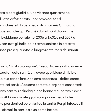
ata a dare giudizi su una vicenda quantomeno
l Lazio ci fosse stato uno sprovveduto ed
a inchieste? Ha per caso visto i numeri? Chi ha una
ere anche qui. Perchè i dati ufficiali dicono che
5, lo abbiamo portato nel 2006 a 1.601 e nel 2007 a
 con tutti gli indici del sistema sanitario in crescita
rtuoso prosegua sotto la lungimirante regia dei ministri
 non ho “tirato a campare”. Credo di aver svolto, insieme
peratori della sanità, un lavoro quotidiano difficile e
uno può cancellare. Abbiamo abbattuto il deficit come
ete dei servizi. Abbiamo cercato di arginare consorterie
iato controlli ed indagini che hanno recuperato risorse
santi. Abbiamo fronteggiato campagne mediatiche
e pressioni dei potentati della sanità. Per gli intoccabili
ui giornali lo considero un complimento.