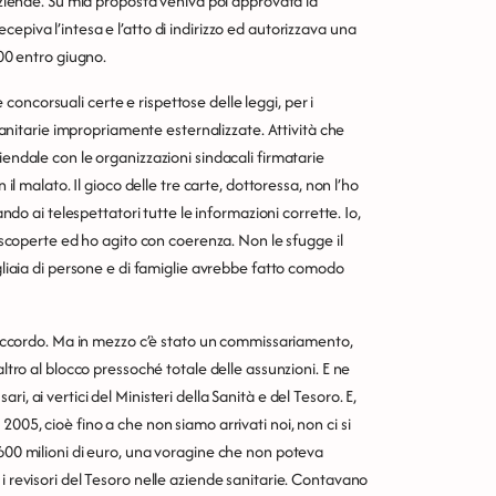
 aziende. Su mia proposta veniva poi approvata la
epiva l’intesa e l’atto di indirizzo ed autorizzava una
200 entro giugno.
oncorsuali certe e rispettose delle leggi, per i
 Sanitarie impropriamente esternalizzate. Attività che
iendale con le organizzazioni sindacali firmatarie
 il malato. Il gioco delle tre carte, dottoressa, non l’ho
ando ai telespettatori tutte le informazioni corrette. Io,
e scoperte ed ho agito con coerenza. Non le sfugge il
igliaia di persone e di famiglie avrebbe fatto comodo
ll’accordo. Ma in mezzo c’è stato un commissariamento,
altro al blocco pressoché totale delle assunzioni. E ne
, ai vertici del Ministeri della Sanità e del Tesoro. E,
005, cioè fino a che non siamo arrivati noi, non ci si
 600 milioni di euro, una voragine che non poteva
i revisori del Tesoro nelle aziende sanitarie. Contavano