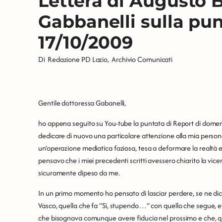
Lettera di Augusto B
Gabbanelli sulla pun
17/10/2009
Di
Redazione PD Lazio
,
Archivio Comunicati
Gentile dottoressa Gabanelli,
ho appena seguito su You-tube la puntata di Report di domeni
dedicare di nuovo una particolare attenzione alla mia person
un’operazione mediatica faziosa, tesa a deformare la realtà 
pensavo che i miei precedenti scritti avessero chiarito la vi
sicuramente dipeso da me.
In un primo momento ho pensato di lasciar perdere, se ne dic
Vasco, quella che fa “Sì, stupendo…” con quello che segue, e q
che bisognava comunque avere fiducia nel prossimo e che, qu