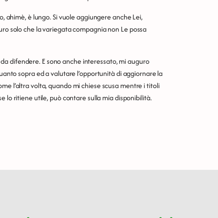
co, ahimè, è lungo. Si vuole aggiungere anche Lei,
guro solo che la variegata compagnia non Le possa
lo, da difendere. E sono anche interessato, mi auguro
quanto sopra ed a valutare l’opportunità di aggiornare la
e l’altra volta, quando mi chiese scusa mentre i titoli
lo ritiene utile, può contare sulla mia disponibilità.