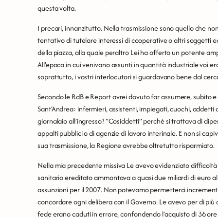
questa volta.
I precari, innanzitutto. Nella trasmissione sono quello che non 
tentativo di tutelare interessi di cooperative o altri soggetti
della piazza, alla quale peraltro Lei ha offerto un potente ampli
All’epoca in cui venivano assunti in quantità industriale voi er
soprattutto, i vostri interlocutori si guardavano bene dal cerca
Secondo le RdB e Report avrei dovuto far assumere, subito e se
Sant’Andrea: infermieri, assistenti, impiegati, cuochi, addetti 
giornalaio all’ingresso? “Cosiddetti” perché si trattava di dip
appalti pubblici o di agenzie di lavoro interinale. E non si 
sua trasmissione, la Regione avrebbe oltretutto risparmiato.
Nella mia precedente missiva Le avevo evidenziato difficoltà 
sanitario ereditato ammontava a quasi due miliardi di euro all’
assunzioni per il 2007. Non potevamo permetterci increment
concordare ogni delibera con il Governo. Le avevo per di più ch
fede erano caduti in errore, confondendo l’acquisto di 36 ore d