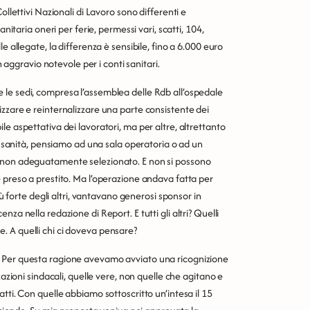
ollettivi Nazionali di Lavoro sono differenti e
nitaria oneri per ferie, permessi vari, scatti, 104,
e allegate, la differenza è sensibile, fino a 6.000 euro
n aggravio notevole per i conti sanitari.
 le sedi, compresa l’assemblea delle Rdb all’ospedale
zzare e reinternalizzare una parte consistente dei
e aspettativa dei lavoratori, ma per altre, altrettanto
in sanità, pensiamo ad una sala operatoria o ad un
o non adeguatamente selezionato. E non si possono
 preso a prestito. Ma l’operazione andava fatta per
iù forte degli altri, vantavano generosi sponsor in
za nella redazione di Report. E tutti gli altri? Quelli
one. A quelli chi ci doveva pensare?
. Per questa ragione avevamo avviato una ricognizione
zazioni sindacali, quelle vere, non quelle che agitano e
tti. Con quelle abbiamo sottoscritto un’intesa il 15