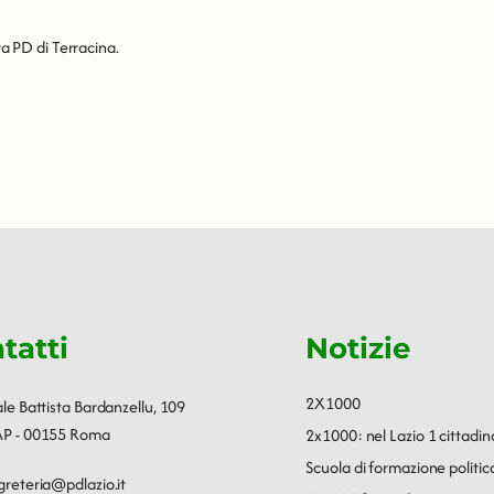
ta PD di Terracina.
tatti
Notizie
2X1000
ale Battista Bardanzellu, 109
P - 00155 Roma
2x1000: nel Lazio 1 cittadin
Scuola di formazione polit
greteria@pdlazio.it