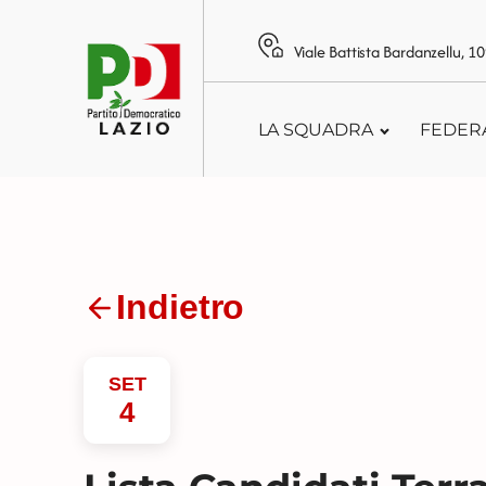
Viale Battista Bardanzellu, 
LA SQUADRA
FEDER
Indietro
SET
4