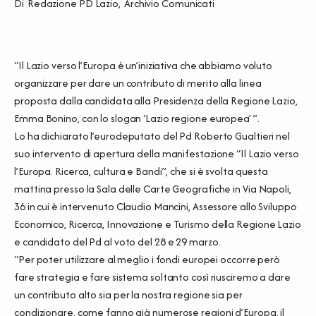
Di
Redazione PD Lazio
,
Archivio Comunicati
“Il Lazio verso l’Europa è un’iniziativa che abbiamo voluto
organizzare per dare un contributo di merito alla linea
proposta dalla candidata alla Presidenza della Regione Lazio,
Emma Bonino, con lo slogan ‘Lazio regione europea’ ”.
Lo ha dichiarato l’eurodeputato del Pd Roberto Gualtieri nel
suo intervento di apertura della manifestazione “Il Lazio verso
l’Europa. Ricerca, cultura e Bandi”, che si è svolta questa
mattina presso la Sala delle Carte Geografiche in Via Napoli,
36 in cui è intervenuto Claudio Mancini, Assessore allo Sviluppo
Economico, Ricerca, Innovazione e Turismo della Regione Lazio
e candidato del Pd al voto del 28 e 29 marzo.
“Per poter utilizzare al meglio i fondi europei occorre però
fare strategia e fare sistema soltanto così riusciremo a dare
un contributo alto sia per la nostra regione sia per
condizionare, come fanno già numerose regioni d’Europa, il