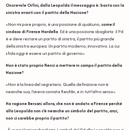
Onorevole Orfini, dalla Leopolda il messaggio è: basta con la
sinistra avanti con il partito della Nazione?
«Non mi pare proprio, è una posizione di qualcuno,
come il
sindaco di Firenze Nardella
. Ed è una posizione sbagliata: il Pd
è e deve restare un partito di sinistra, il partito più grande
della sinistra europea. Un partito moderno, innovativo. La cui
sfida oggi è essere un partito di governo».
Non è stato proprio Renzi a mettere in campo il partito della
Nazione?
«Non è la linea del segretario. Quella definizione non è
neanche sua,
l'aveva coniata Reichlin
, e in tutt'altro senso».
Ha ragione Bersani allora, che non è andato a Firenze perché
alla Leopolda non c'è neanche un sim
bolo del partito, anzi,
non ci sarebbe proprio il partito?
«È una polemica sbagliata. I simboli del Pd alla Leopolda non ci