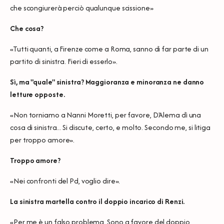
che scongiurerà perciò qualunque scissione»
Che cosa?
«Tutti quanti, a Firenze come a Roma, sanno di far parte di un
partito di sinistra. Fieri di esserlo».
Sì, ma "quale" sinistra? Maggioranza e minoranza ne danno
letture opposte.
«Non torniamo a Nanni Moretti, per favore, D'Alema dì una
cosa di sinistra... Si discute, certo, e molto. Secondo me, si litiga
per troppo amore».
Troppo amore?
«Nei confronti del Pd, voglio dire».
La sinistra martella contro il doppio incarico di Renzi.
«Per me è un falso problema. Sono a favore del doppio