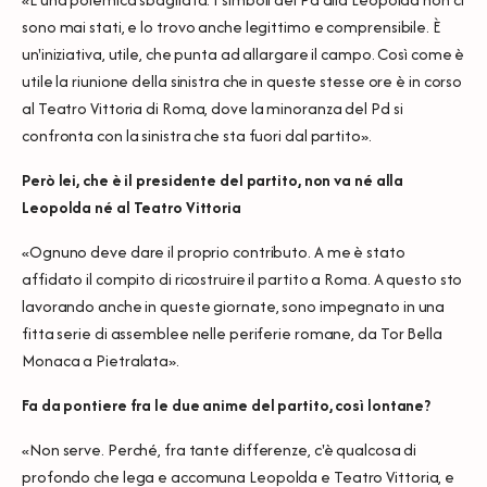
sono mai stati, e lo trovo anche legittimo e comprensibile. È
un'iniziativa, utile, che punta ad allargare il campo. Così come è
utile la riunione della sinistra che in queste stesse ore è in corso
al Teatro Vittoria di Roma, dove la minoranza del Pd si
confronta con la sinistra che sta fuori dal partito».
Però lei, che è il presidente del partito, non va né alla
Leopolda né al Teatro Vittoria
«Ognuno deve dare il proprio contributo. A me è stato
affidato il compito di ricostruire il partito a Roma. A questo sto
lavorando anche in queste giornate, sono impegnato in una
fitta serie di assemblee nelle periferie romane, da Tor Bella
Monaca a Pietralata».
Fa da pontiere fra le due anime del partito, così lontane?
«Non serve. Perché, fra tante differenze, c'è qualcosa di
profondo che lega e accomuna Leopolda e Teatro Vittoria, e