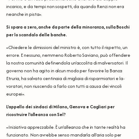
incarico, e da tempi non sospetti, da quando Renzi non era
neanche in pista».
Si spara a zero, anche da parte della minoranza, sulla Boschi
per lo scandalo delle banche.
«Chiedere le dimissioni del ministro è, con tutto il rispetto, un
errore. E nessuno, nemmeno Roberto Saviano, può offendere
la nostra comunità definendola un'accolita di malversatori. Il
governo non ha agito in alcun modo per favorire la Banca
Etruria, ha salvato centinaia di migliaia di risparmiatori e la-
voratori, non riuscendo a farlo con tutti a causa dei vincoli
europei».
L'appello dei sindaci di Milano, Genova e Cagliari per
ricostruire l'alleanza con Sel?
«Iniziativa apprezzabile. È un'alleanza che in tante realtà ha
funzionato. Non avrebbe senso mandarla all'aria solo per