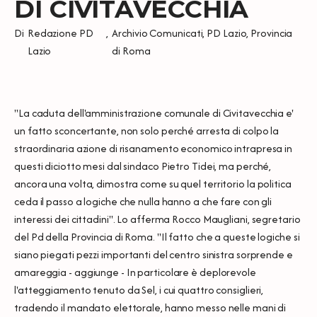
DI CIVITAVECCHIA
Di
Redazione PD
,
Archivio Comunicati
,
PD Lazio
,
Provincia
Lazio
di Roma
"La caduta dell'amministrazione comunale di Civitavecchia e'
un fatto sconcertante, non solo perché arresta di colpo la
straordinaria azione di risanamento economico intrapresa in
questi diciotto mesi dal sindaco Pietro Tidei, ma perché,
ancora una volta, dimostra come su quel territorio la politica
ceda il passo a logiche che nulla hanno a che fare con gli
interessi dei cittadini". Lo afferma Rocco Maugliani, segretario
del Pd della Provincia di Roma. "Il fatto che a queste logiche si
siano piegati pezzi importanti del centro sinistra sorprende e
amareggia - aggiunge - In particolare è deplorevole
l'atteggiamento tenuto da Sel, i cui quattro consiglieri,
tradendo il mandato elettorale, hanno messo nelle mani di