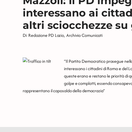
Mazzoli: Il PD impe
interessano ai citta
altri sciocchezze su
Di
Redazione PD Lazio
,
Archivio Comunicati
“Il Partito Democratico prosegue nell
interessano i cittadini di Roma e del Lazi
queste erano e restano le priorità di 
golpe e complotti, essendo consapevol
rappresentano il caposaldo della democrazia”