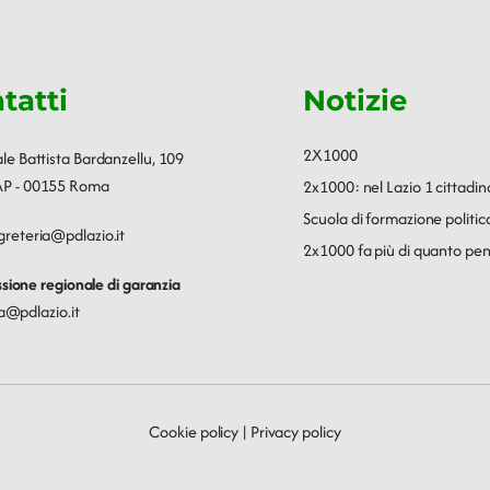
tatti
Notizie
2X1000
ale Battista Bardanzellu, 109
P - 00155 Roma
2x1000: nel Lazio 1 cittadin
Scuola di formazione polit
greteria@pdlazio.it
2x1000 fa più di quanto pen
ione regionale di garanzia
a@pdlazio.it
Cookie policy
|
Privacy policy