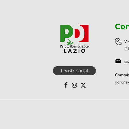
Con
Vi
CA
se
I nostri social
Commiss
garanzi