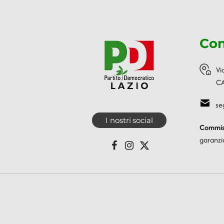
Con
Vi
CA
se
I nostri social
Commiss
garanzi