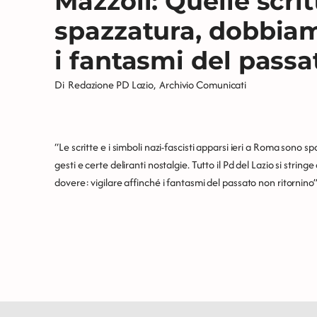
Mazzoli: Quelle scri
spazzatura, dobbiam
i fantasmi del passa
Di
Redazione PD Lazio
,
Archivio Comunicati
“Le scritte e i simboli nazi-fascisti apparsi ieri a Roma sono s
gesti e certe deliranti nostalgie. Tutto il Pd del Lazio si stri
dovere: vigilare affinché i fantasmi del passato non ritornino”