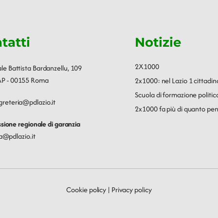
tatti
Notizie
2X1000
ale Battista Bardanzellu, 109
P - 00155 Roma
2x1000: nel Lazio 1 cittadin
Scuola di formazione polit
greteria@pdlazio.it
2x1000 fa più di quanto pen
ione regionale di garanzia
a@pdlazio.it
Cookie policy
|
Privacy policy