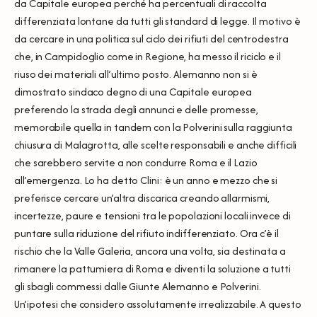
da Capitale europea perché ha percentuali di raccolta
differenziata lontane da tutti gli standard di legge. Il motivo è
da cercare in una politica sul ciclo dei rifiuti del centrodestra
che, in Campidoglio come in Regione, ha messo il riciclo e il
riuso dei materiali all’ultimo posto. Alemanno non si è
dimostrato sindaco degno di una Capitale europea
preferendo la strada degli annunci e delle promesse,
memorabile quella in tandem con la Polverini sulla raggiunta
chiusura di Malagrotta, alle scelte responsabili e anche difficili
che sarebbero servite a non condurre Roma e il Lazio
all’emergenza. Lo ha detto Clini: è un anno e mezzo che si
preferisce cercare un’altra discarica creando allarmismi,
incertezze, paure e tensioni tra le popolazioni locali invece di
puntare sulla riduzione del rifiuto indifferenziato. Ora c’è il
rischio che la Valle Galeria, ancora una volta, sia destinata a
rimanere la pattumiera di Roma e diventi la soluzione a tutti
gli sbagli commessi dalle Giunte Alemanno e Polverini.
Un’ipotesi che considero assolutamente irrealizzabile. A questo