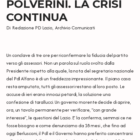
POLVERINI. LA CRISI
CONTINUA
Di
Redazione PD Lazio
,
Archivio Comunicati
Un conclave di tre ore per riconfermare la fiducia del partito
verso gli assessori. Non un parola sul ruolo svolto dalla
Presidente rispetto alla quale, la nota del segretario nazionale
del Pdl Alfano è di un freddezza impressionante. Il piano casa
resta amputato, tutti gli assessori restano al loro posto. Le
accuse di ieri erano innocui petardi, la soluzione una
confezione di tarallucci. Un governo morente decide di aprire,
ora, un tavolo permanente per verificare, "con grande
interesse”, le questioni del Lazio. E’ la conferma, semmai ce ne
fosse bisogno e come denunciamo da 18 mesi , che fino ad
oggi Berlusconi, il Pdl e il Governo hanno preferito concentrarsi