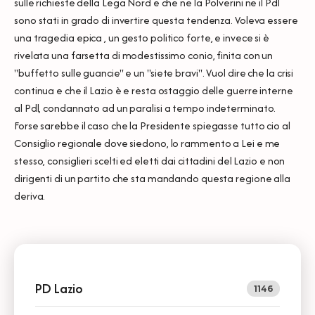
sulle richieste della Lega Nord e che ne la Polverini ne il Pdl
sono stati in grado di invertire questa tendenza. Voleva essere
una tragedia epica , un gesto politico forte, e invece si è
rivelata una farsetta di modestissimo conio, finita con un
"buffetto sulle guancie" e un "siete bravi". Vuol dire che la crisi
continua e che il Lazio è e resta ostaggio delle guerre interne
al Pdl, condannato ad un paralisi a tempo indeterminato.
Forse sarebbe il caso che la Presidente spiegasse tutto cio al
Consiglio regionale dove siedono, lo rammento a Lei e me
stesso, consiglieri scelti ed eletti dai cittadini del Lazio e non
dirigenti di un partito che sta mandando questa regione alla
deriva.
PD Lazio
1146