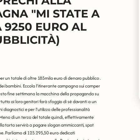
PRECHI ALLA
GNA "MI STATE A
 9250 EURO AL
UBBLICITÀ)
per un totale di oltre 185mila euro di denaro pubblico .
e dei bambini. Eccola l’itinerante campagna sui camper
Questo fine settimana la macchina della propaganda su
tutto ai loro genitori farà sfoggio di sé davanti a un
diagnostici e per l’utilizzo delle professionalità
eno di un terzo del totale quindi, effettivamente
ella torta servirà a pagare slogan ammiccanti, spot
one. Parliamo di 125.295,50 euro dedicati