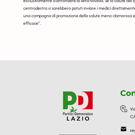
esclusivamente a diffondere la lieta novella. Se la salute dei
centrodestra si sarebbero potuti inviare i medici direttamente
una campagna di promozione della salute meno clamorosa e
efficace”.
Con
Vi
CA
se