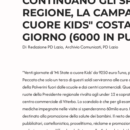
CONTINUANO GLI S
REGIONE, LA CAMPA
CUORE KIDS" COSTA
GIORNO (6000 IN P
Di
Redazione PD Lazio
,
Archivio Comunicati
,
PD Lazio
“Venti giornate di ‘Mi State a cuore Kids’ da 9250 euro l’una, 
Peccato che solo un terzo di questi soldi serviranno alle cur
della Polverini fuori dalle scuole e dai centri commerciali. 
ruote della Presidente regionale rivolta agli under 12 e soprat
centro commerciale di Viterbo. Lo scandalo è che per gli esami 
mediche impegnate nelle visite si spenderanno 60mila euro. M
destinato alla promozione della salute dei bambini. Il resto d
pubblicitari, cartellonistica, proselitismo, réclame e promozi