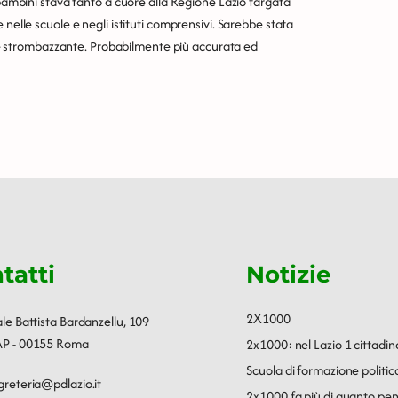
 bambini stava tanto a cuore alla Regione Lazio targata
 nelle scuole e negli istituti comprensivi. Sarebbe stata
 strombazzante. Probabilmente più accurata ed
tatti
Notizie
2X1000
ale Battista Bardanzellu, 109
P - 00155 Roma
2x1000: nel Lazio 1 cittadin
Scuola di formazione polit
greteria@pdlazio.it
2x1000 fa più di quanto pen