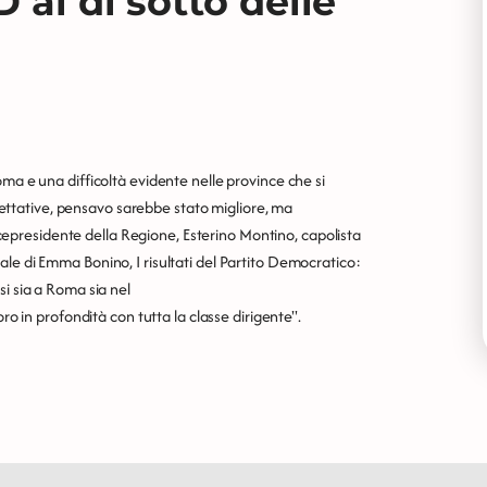
 al di sotto delle
ma e una difficoltà evidente nelle province che si
aspettative, pensavo sarebbe stato migliore, ma
 vicepresidente della Regione, Esterino Montino, capolista
le di Emma Bonino, I risultati del Partito Democratico:
si sia a Roma sia nel
ro in profondità con tutta la classe dirigente".