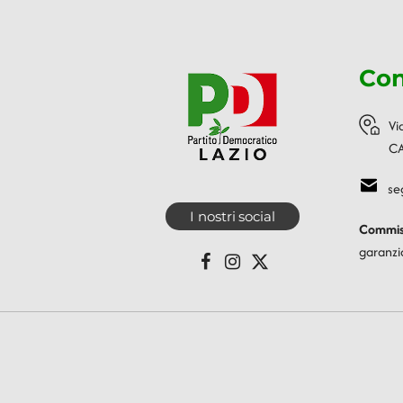
Con
Vi
CA
se
I nostri social
Commiss
garanzi