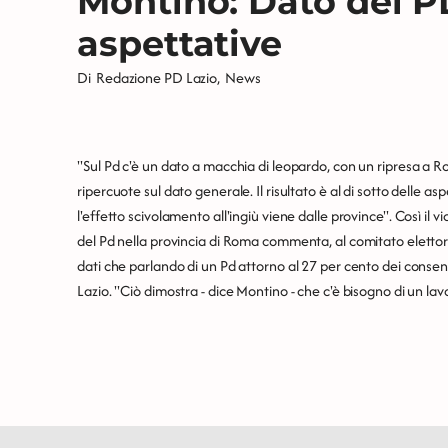
Montino: Dato del PD
aspettative
Di
Redazione PD Lazio
,
News
"Sul Pd c'è un dato a macchia di leopardo, con un ripresa a Ro
ripercuote sul dato generale. Il risultato è al di sotto delle 
l'effetto scivolamento all'ingiù viene dalle province". Così il
del Pd nella provincia di Roma commenta, al comitato elettora
dati che parlando di un Pd attorno al 27 per cento dei consen
Lazio. "Ciò dimostra - dice Montino - che c'è bisogno di un lavo