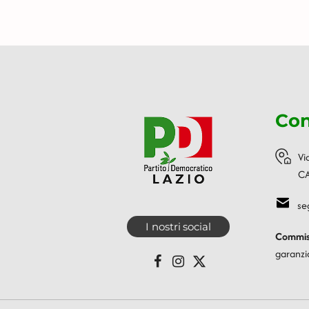
Con
Vi
CA
se
I nostri social
Commiss
garanzi