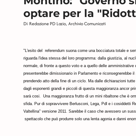
Montino: "Governo s
optare per la "Ridott
Di
Redazione PD Lazio
,
Archivio Comunicati
"L'esito del referendum suona come una bocciatura totale e sen
riguarda l'idea stessa del loro programma: dalla giustizia, al n
normale, di fronte a questo voto e a quello delle amministrative 
presenterebbe dimissionario in Parlamento e riconsegnerebbe il
prendendo atto della fine di un ciclo. Ma dalle dichiarazioni tutte 
dagli esponenti grandi e piccoli di questa maggioranza ancor pri
sarà cosi. Una maggioranza frutto di un mini ribaltone che è orm
sfida. Pur di sopravvivere Berlusconi, Lega, Pdl e i cosiddetti R
Valtellina" versione 2011. Sarebbe il caso che avessero un sussul
spettacolo che può produrre solo una lenta agonia e danni enor