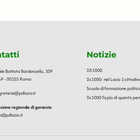
tatti
Notizie
2X1000
ale Battista Bardanzellu, 109
P - 00155 Roma
2x1000: nel Lazio 1 cittadin
Scuola di formazione polit
greteria@pdlazio.it
2x1000 fa più di quanto pen
ione regionale di garanzia
a@pdlazio.it