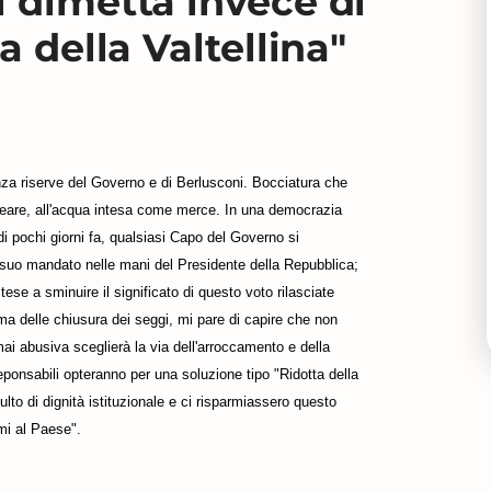
i dimetta invece di
a della Valtellina"
za riserve del Governo e di Berlusconi. Bocciatura che
ucleare, all'acqua intesa come merce. In una democrazia
di pochi giorni fa, qualsiasi Capo del Governo si
 suo mandato nelle mani del Presidente della Repubblica;
tese a sminuire il significato di questo voto rilasciate
ma delle chiusura dei seggi, mi pare di capire che non
ai abusiva sceglierà la via dell'arroccamento e della
eponsabili opteranno per una soluzione tipo "Ridotta della
to di dignità istituzionale e ci risparmiassero questo
mi al Paese".