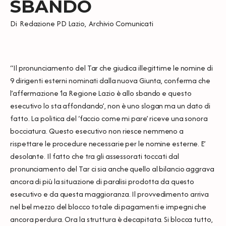
SBANDO
Di
Redazione PD Lazio
,
Archivio Comunicati
“Il pronunciamento del Tar che giudica illegittime le nomine di
9 dirigenti esterni nominati dalla nuova Giunta, conferma che
l’affermazione ‘la Regione Lazio è allo sbando e questo
esecutivo lo sta affondando’, non è uno slogan ma un dato di
fatto. La politica del ‘faccio come mi pare’ riceve una sonora
bocciatura. Questo esecutivo non riesce nemmeno a
rispettare le procedure necessarie per le nomine esterne. E’
desolante. Il fatto che tra gli assessorati toccati dal
pronunciamento del Tar ci sia anche quello al bilancio aggrava
ancora di più la situazione di paralisi prodotta da questo
esecutivo e da questa maggioranza. Il provvedimento arriva
nel bel mezzo del blocco totale di pagamenti e impegni che
ancora perdura. Ora la struttura è decapitata. Si blocca tutto,