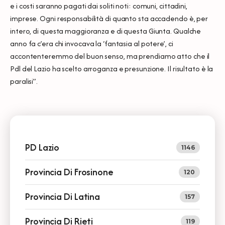
e i costi saranno pagati dai soliti noti: comuni, cittadini,
imprese. Ogni responsabilità di quanto sta accadendo è, per
intero, di questa maggioranza e di questa Giunta. Qualche
anno fa c’era chi invocava la ‘fantasia al potere’, ci
accontenteremmo del buon senso, ma prendiamo atto che il
Pdl del Lazio ha scelto arroganza e presunzione. Il risultato è la
paralisi”.
PD Lazio
1146
Provincia Di Frosinone
120
Provincia Di Latina
157
Provincia Di Rieti
119