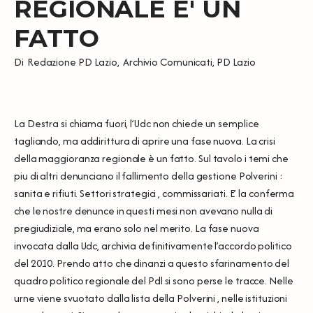
REGIONALE E' UN
FATTO
Di
Redazione PD Lazio
,
Archivio Comunicati
,
PD Lazio
La Destra si chiama fuori, l’Udc non chiede un semplice
tagliando, ma addirittura di aprire una fase nuova. La crisi
della maggioranza regionale è un fatto. Sul tavolo i temi che
piu di altri denunciano il fallimento della gestione Polverini :
sanita e rifiuti. Settori strategici , commissariati. E’ la conferma
che le nostre denunce in questi mesi non avevano nulla di
pregiudiziale, ma erano solo nel merito. La fase nuova
invocata dalla Udc, archivia definitivamente l’accordo politico
del 2010. Prendo atto che dinanzi a questo sfarinamento del
quadro politico regionale del Pdl si sono perse le tracce. Nelle
urne viene svuotato dalla lista della Polverini , nelle istituzioni