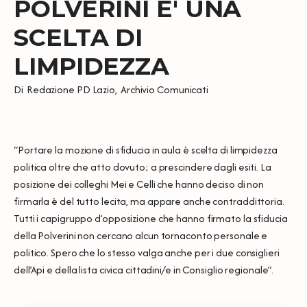
POLVERINI E' UNA
SCELTA DI
LIMPIDEZZA
Di
Redazione PD Lazio
,
Archivio Comunicati
“Portare la mozione di sfiducia in aula è scelta di limpidezza
politica oltre che atto dovuto; a prescindere dagli esiti. La
posizione dei colleghi Mei e Celli che hanno deciso di non
firmarla è del tutto lecita, ma appare anche contraddittoria.
Tutti i capigruppo d’opposizione che hanno firmato la sfiducia
della Polverini non cercano alcun tornaconto personale e
politico. Spero che lo stesso valga anche per i due consiglieri
dell’Api e della lista civica cittadini/e in Consiglio regionale”.