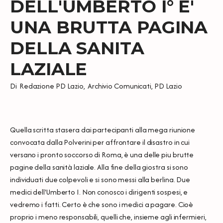
DELL'UMBERTO I° E'
UNA BRUTTA PAGINA
DELLA SANITA
LAZIALE
Di
Redazione PD Lazio
,
Archivio Comunicati
,
PD Lazio
Quella scritta stasera dai partecipanti alla mega riunione
convocata dalla Polverini per affrontare il disastro in cui
versano i pronto soccorso di Roma, è una delle piu brutte
pagine della sanità laziale. Alla fine della giostra si sono
individuati due colpevoli e si sono messi alla berlina. Due
medici dell'Umberto I. Non conosco i dirigenti sospesi, e
vedremo i fatti. Certo è che sono i medici a pagare. Cioè
proprio i meno responsabili, quelli che, insieme agli infermieri,