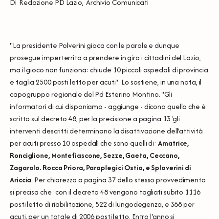
Di
Redazione PD Lazio
,
Archivio Comunicati
"La presidente Polverini gioca con le parole e dunque
prosegue imperterrita a prendere in giro i cittadini del Lazio,
ma il gioco non funziona: chiude 10 piccoli ospedali di provincia
e taglia 2500 posti letto per acuti". Lo sostiene, in una nota, il
capogruppo regionale del Pd Esterino Montino. "Gli
informatori di cui disponiamo - aggiunge - dicono quello che è
scritto sul decreto 48, per la precisione a pagina 13 'gli
interventi descritti determinano la disattivazione dell'attività
per acuti presso 10 ospedalì che sono quelli di:
Amatrice,
Ronciglione, Montefiascone, Sezze, Gaeta, Ceccano,
Zagarolo. Rocca Priora, Paraplegici Ostia, e Sploverini di
Ariccia
. Per chiarezza a pagina 37 dello stesso provvedimento
si precisa che: con il decreto 48 vengono tagliati subito 1116
posti letto di riabilitazione, 522 di lungodegenza, e 368 per
acuti, per un totale di 2006 posti letto. Entro l'anno si