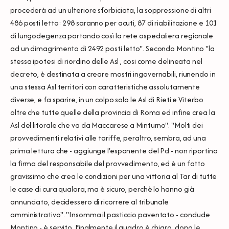
procederà ad un ulteriore sforbiciata, la soppressione di altri
486 posti letto: 298 saranno per acuti, 87 di riabilitazione e 101
di lungodegenza portando così la rete ospedaliera regionale
ad un dimagrimento di 2492 posti letto". Secondo Montino "la
stessa ipotesi di riordino delle Asl , cosi come delineata nel
decreto, è destinata a creare mostri ingovernabili, riunendo in
una stessa Asl territori con caratteristiche assolutamente
diverse, e fa sparire, in un colpo solo le Asl di Rieti e Viterbo
oltre che tutte quelle della provincia di Roma ed infine crea la
Asl del litorale che va da Maccarese a Minturno". "Molti dei
provvedimenti relativi alle tariffe, peraltro, sembra, ad una
prima lettura che - aggiunge l'esponente del Pd - non riportino
la firma del responsabile del provvedimento, ed è un fatto
gravissimo che crea le condizioni per una vittoria al Tar di tutte
le case di cura qualora, ma è sicuro, perchè lo hanno già
annunciato, decidessero di ricorrere al tribunale
amministrativo". "Insomma il pasticcio paventato - conclude
Montino - è servito. Finalmente il quadro è chiaro, dopo le