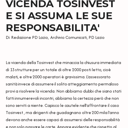
VICENDA TOSINVEST
E SI ASSUMA LE SUE
RESPONSABILITA'
Di
Redazione PD Lazio
,
Archivio Comunicati
,
PD Lazio
La vicenda della Tosinvest che minaccia la chiusura immediata
di 13 strutture per un totale di oltre 2000 posti letto, cioè
malati, e oltre 2000 operatori è gravissima. L'assessorato
sanità invece di assumere il solito atteggiamento permaloso
provi a risolvere la vicenda. Non abbiamo dubbi che siano stati
fatti innumerevoli incontri, abbiamo la certezza però che non
sono serviti a niente. Capisco le cautele nell'affrontare il caso
Tosinvest , ma dirigenti che guadagnano oltre 200 mila l'anno
devono anche essere capaci di assumersi delle responsabilità
e non solo passare le carte. Appare evidente che rispetto al