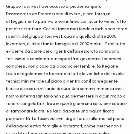
Gruppo Tosinvest, per eccesso di prudenza ripeto,
l'assessorato da l'impressione di avere , gioco forza,un
atteggiamento punitivo e non in linea con quanto viene fatto
per altre strutture. Cosi si stanno mettendo a rischio non tanto
i destini del gruppo Tosinvest, quanto quello di oltre 2000
lavoratori, di altrettante famiglie e di 2000 malati. E' del tutto
evidente da parte dei dirigenti dell'assessorato sanità una
fortissima e conclamata incapacità di governare fenomeni
complessi , non a caso dallo scorso settembre , la Regione
Lazio è regolarmente bocciata a tutte le verifiche del tavolo
tecnico ministeriale sul piano di rientro con il conseguente
blocco di circa un miliardo di euro. Una somma immensa che il
nostro sistema sanitario non può permettersi in alcun modo di
tenere congelata. Si trovi in questi giorni una soluzione capace
di tamponare la crisi e si lasci da parte una ingiustificata
permalosità. La Tosinvest eviti di gettare in allarme nel pieno
della pausa estiva famiglie e lavoratori, anche perche non si
esce dal sistema sanitario regionale con una semplice